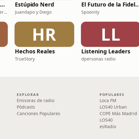
Dalle Mio Nena (El primer podcast rural de España)
Estúpido Nerd
El Futuro de la Fideli
Dalle Mio Nena - El primer podcast rural de España
Juandapo y Diego
Spoonity
HR
LL
Hechos Reales
Listening Leaders
TrueStory
dpersonas radio
EXPLORAR
POPULARES
Emisoras de radio
Loca FM
Pódcasts
LOS40 Urban
Canciones Populares
COPE Más Madrid
LOS40
esRadio