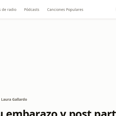
 de radio
Pódcasts
Canciones Populares
 Laura Gallardo
u embarazo y post par