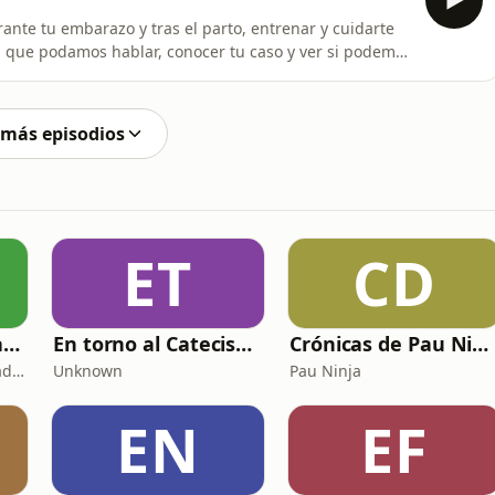
rante tu embarazo y tras el parto, entrenar y cuidarte
a que podamos hablar, conocer tu caso y ver si podemos
urante el embarazo, cómo y porque tiene que ser tu
 más episodios
ET
CD
Copywriting, Ventas y Nada que perder
En torno al Catecismo
Crónicas de Pau Ninja
Copywriting, Ventas y Nada que Perder
Unknown
Pau Ninja
EN
EF