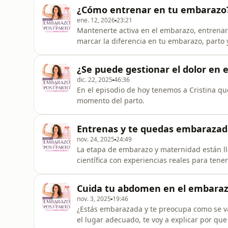
¿Cómo entrenar en tu embarazo
ene. 12, 2026
23:21
Mantenerte activa en el embarazo, entrenar
marcar la diferencia en tu embarazo, parto y
que aprendas a hacerlo de forma correcta.
¿Se puede gestionar el dolor en e
dic. 22, 2025
46:36
En el episodio de hoy tenemos a Cristina qu
momento del parto.
Entrenas y te quedas embarazad
nov. 24, 2025
24:49
La etapa de embarazo y maternidad están l
científica con experiencias reales para ten
ya entrenaba te cuenta como ha sido su pro
también te cuenta muchas cosas que a ella 
Cuida tu abdomen en el embarazo
en cuenta.
nov. 3, 2025
19:46
¿Estás embarazada y te preocupa como se va
el lugar adecuado, te voy a explicar por 