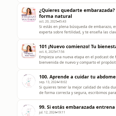
de un abdomen flácido y voluminoso, ya que 
que tienes que hacer para prevenirla durante tu embarazo. Por cierto 
¿Quieres quedarte embarazada? D
quedas con gana
forma natural
oct. 20, 2025
45:43
Si estás en plena búsqueda de embarazo, e
experta sobre fertilidad, y te enseña las c
forma natural. Repasamos los mitos más comunes, resolvemos dudas sobre hábitos, salud y
preparación, y te damos consejos prácticos 
101 ¡Nuevo comienzo! Tu bienest
tranquilidad. Tanto si acabas
oct. 6, 2025
17:56
Empieza una nueva etapa en el podcast de M
bienvenida de nuevo y comparto el propósi
vivas tu embarazo y postparto cuidando de 
Descubre los motivos reales y beneficios de
100. Aprende a cuidar tu abdom
bienestar físico y emocional, y
sep. 13, 2024
18:02
Si quieres tener la mejor calidad de vida du
de forma correcta y segura, escribimos par
ayudarte con ello https://cutt.ly/Fw0lDPhA También puedes ampliar la información con esta clase
donde te explico qué le pasa a tu cuerpo d
99. Si estás embarazada entrena 
entrenamiento
jul. 12, 2024
19:11