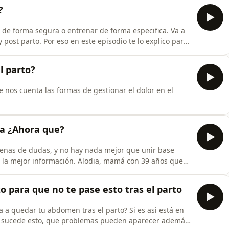
?
 de forma segura o entrenar de forma especifica. Va a
 post parto. Por eso en este episodio te lo explico para
l parto?
e nos cuenta las formas de gestionar el dolor en el
a ¿Ahora que?
lenas de dudas, y no hay nada mejor que unir base
er la mejor información. Alodia, mamá con 39 años que
ceso, pero su parto terminó siendo una cesárea y
no le habían contado antes y son importantes a tener
 para que no te pase esto tras el parto
 a quedar tu abdomen tras el parto? Si es asi está en
que sucede esto, que problemas pueden aparecer además