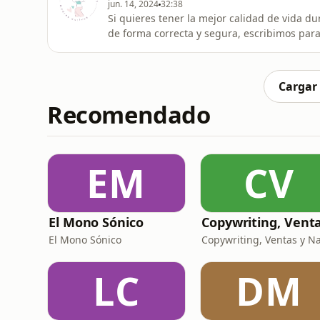
jun. 14, 2024
32:38
Si quieres tener la mejor calidad de vida du
de forma correcta y segura, escribimos par
ayudarte con ello https://cutt.ly/Fw0lDPhA También puedes ampliar la información con esta clase
donde te explico qué le pasa a tu cuerpo d
entrenamiento
Cargar
Recomendado
EM
CV
El Mono Sónico
El Mono Sónico
LC
DM