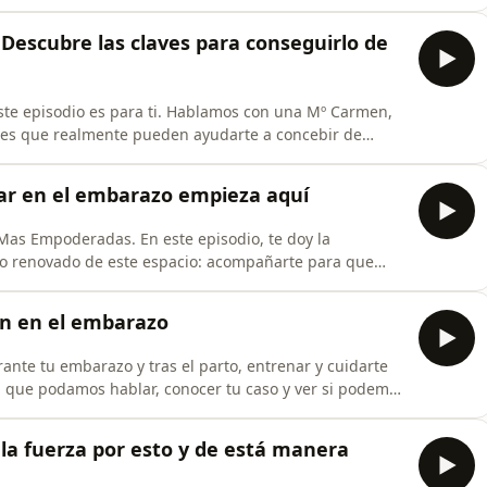
esto va más allá de la estética. Y lo más importante,
si tras ver el episodio te
escubre las claves para conseguirlo de
ste episodio es para ti. Hablamos con una Mº Carmen,
laves que realmente pueden ayudarte a concebir de
para afrontar este momento desde el bienestar y la
ar en el embarazo empieza aquí
as Empoderadas. En este episodio, te doy la
to renovado de este espacio: acompañarte para que
ti, sintiéndote fuerte, activa y plenamente acompañada.
 entrenar durante el embarazo, cómo influye en tu
en en el embarazo
rante tu embarazo y tras el parto, entrenar y cuidarte
a que podamos hablar, conocer tu caso y ver si podemos
urante el embarazo, cómo y porque tiene que ser tu
la fuerza por esto y de está manera