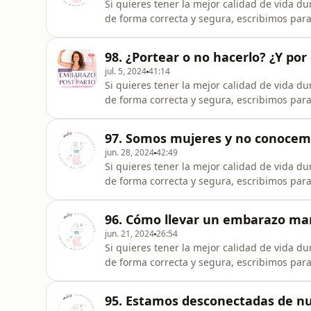
Si quieres tener la mejor calidad de vida du
de forma correcta y segura, escribimos par
ayudarte con ello https://cutt.ly/Fw0lDPhA También puedes ampliar la información con esta clase
donde te explico qué le pasa a tu cuerpo d
98. ¿Portear o no hacerlo? ¿Y por
entrenamiento
jul. 5, 2024
41:14
Si quieres tener la mejor calidad de vida du
de forma correcta y segura, escribimos par
ayudarte con ello https://cutt.ly/Fw0lDPhA También puedes ampliar la información con esta clase
donde te explico qué le pasa a tu cuerpo d
97. Somos mujeres y no conocem
entrenamiento
jun. 28, 2024
42:49
Si quieres tener la mejor calidad de vida du
de forma correcta y segura, escribimos par
ayudarte con ello https://cutt.ly/Fw0lDPhA También puedes ampliar la información con esta clase
donde te explico qué le pasa a tu cuerpo d
96. Cómo llevar un embarazo mar
entrenamiento
jun. 21, 2024
26:54
Si quieres tener la mejor calidad de vida du
de forma correcta y segura, escribimos par
ayudarte con ello https://cutt.ly/Fw0lDPhA También puedes ampliar la información con esta clase
donde te explico qué le pasa a tu cuerpo d
95. Estamos desconectadas de n
entrenamiento