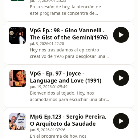
jul. 17, 2026
01:25:25
músicos de sesión, las almas
En la sesión de hoy, la atención de
invisibles que han dado vida a
este programa se concentra de
centenares de obras maestras sin
manera exclusiva en Tiger in the Rain,
buscar la gloria de la portada. Sin su
el cuarto álbum de estudio del
arte, discos legendarios jamás
VpG Ep.: 98 - Gino Vannelli .
refinado cantante y compositor
habrían alcanzado el estatus de
The Gist of the Gemini(1976)
estadounidense Michael Franks,
jul. 3, 2026
01:22:20
publicado originalmente en el año
Hoy nos trasladamos al epicentro
1979 por la compañía discográfica
creativo de 1976 para desglosar una
Warner Bros. Records. Este trabajo
obra que desafía cualquier etiqueta
representó un punto de inflexión
reduccionista: The Gist of the Gemini,
definitivo en la trayectoria del artista,
VpG - Ep. 97 - Joyce -
el cuarto álbum de estudio del
al ser su primera produc
Language and Love (1991)
virtuoso italo-canadiense Gino
jun. 19, 2026
01:25:49
Vannelli. Grabado en los legendarios
Bienvenidos al tejado. Hoy, nos
AIR Studios de Londres bajo la
acomodamos para escuchar una obra
ingeniería del mítico Geoff Emerick,
maestra que definió la sofisticación de
este disco representa la culminación
una de las artistas mas
de una búsqueda por fusionar la
MpG Ep.123 - Sergio Pereira,
extraordinarias de Brasil. Nos
grandiosidad de la m
O Arquiteto da Saudade
disponemos a desentrañar Línguas e
jun. 5, 2026
01:37:26
Amores, conocido internacionalmente
En el programa de hoy, nos