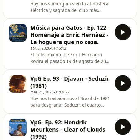
Hoy nos sumergimos en la atmósfera
erigir un sistema armónico propio, los
eléctrica y sagrada del club más
célebres "Coltrane Changes". A través
famoso del mundo: el Village
de siete piezas originales, Coltrane
Vanguard de Nueva York. Analizamos
nos
Música para Gatos - Ep. 122 -
"Live at the Village Vanguard" (2015),
Homenaje a Enric Hernàez -
el segundo álbum del Christian
La hoguera que no cesa.
McBride Trio. Este disco no es solo
abr. 8, 2026
01:45:42
una grabación en vivo; es un
El fallecimiento de Enric Hernàez i
manifiesto de virtuosismo, swing
Rovira el pasado 19 de agosto de 2025
implacable y una conexión casi
no representa únicamente la pérdida
telepática entre tres músicos en un
de un músico, sino la clausura de un
gran momento. Christian McBride,
VpG Ep. 93 - Djavan - Seduzir
capítulo fundamental en la lírica
(1981)
catalana contemporánea. Hernàez,
mar. 21, 2026
01:09:22
una figura cuya trayectoria abarcó
Hoy nos trasladamos al Brasil de 1981
más de cuatro décadas de rigor y
para desgranar Seduzir, el cuarto
sensibilidad, se erigió como el puente
álbum de estudio de Djavan Caetano
necesario entre la solemnidad de la
Viana. Este disco marca la
Nova Cançó y la modernidad
VpG- Ep. 92: Hendrik
culminación de la fase inicial del
cosmopolita impr
Meurkens - Clear of Clouds
artista con la discográfica EMI-Odeon
(1992)
y representa un equilibrio perfecto