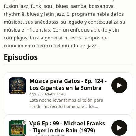
fusion jazz, funk, soul, blues, samba, bossanova,
rhythm & blues y latin jazz. El programa habla de los
músicos, sus anécdotas, su legado y contextualiza su
música e influencias. Con un enfoque abierto y sin
complejos, busca generar nuevos campos de
conocimiento dentro del mundo del jazz.
Episodios
Música para Gatos - Ep. 124 -
Los Gigantes en la Sombra
ago. 7, 2026
01:32:46
Esta noche levantamos el telón para
rendir merecido homenaje a los
verdaderos arquitectos del sonido,
esos titanes de las sombras que
VpG Ep.: 99 - Michael Franks
sostienen el ritmo y la armonía desde
- Tiger in the Rain (1979)
la penumbra del estudio. Son los