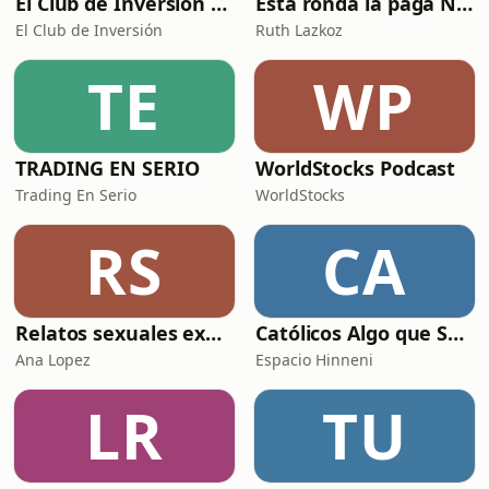
El Club de Inversión podcast
Esta ronda la paga Newton
El Club de Inversión
Ruth Lazkoz
TE
WP
TRADING EN SERIO
WorldStocks Podcast
Trading En Serio
WorldStocks
RS
CA
Relatos sexuales explícitos
Católicos Algo que Saber
Ana Lopez
Espacio Hinneni
LR
TU