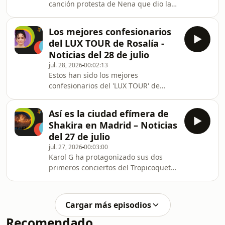
canción protesta de Nena que dio la
vuelta al mundo durante la Guerra
Fría.
Los mejores confesionarios
del LUX TOUR de Rosalía -
Noticias del 28 de julio
jul. 28, 2026
00:02:13
Estos han sido los mejores
confesionarios del 'LUX TOUR' de
Rosalía: desde Bad Gyal hasta Yolanda
Ramos, pasando por Karol G y
Así es la ciudad efímera de
Metrika.
Shakira en Madrid – Noticias
del 27 de julio
jul. 27, 2026
00:03:00
Karol G ha protagonizado sus dos
primeros conciertos del Tropicoqueta
Tour en Chicago. La Velada del año
nos ha dejado las actuaciones de Bad
Gyal, Lucho RK, La Pantera, Yandel y
Cargar más episodios
Anuel AA. Shakira trae su propia
Recomendado
ciudad efímera con Las Mujeres Ya No