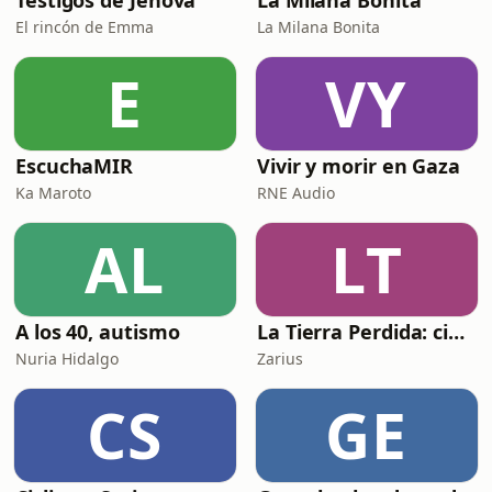
Testigos de Jehová
La Milana Bonita
El rincón de Emma
La Milana Bonita
E
VY
EscuchaMIR
Vivir y morir en Gaza
Ka Maroto
RNE Audio
AL
LT
A los 40, autismo
La Tierra Perdida: ciencia ficción épica en audio
Nuria Hidalgo
Zarius
CS
GE