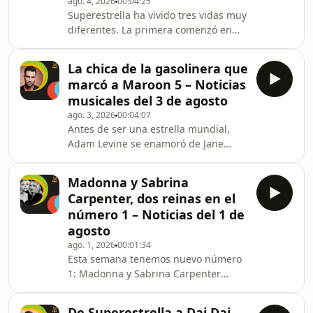
ago. 4, 2026
00:04:25
colombiana creará una ciudad
Superestrella ha vivido tres vidas muy
efímera bajo el nombre de Mocondo
diferentes. La primera comenzó en
Park, un parque temático con 8
2025 como una canción secundaria de
espacios únicos y enclaves dedicados
Cuarto azul que, sin ser single,
a la riqueza cultural latinoam
La chica de la gasolinera que
conquistó rápidamente a los fans de
marcó a Maroon 5 – Noticias
Aitana. La segunda llegó gracias a
musicales del 3 de agosto
TikTok, donde se convirtió en un
ago. 3, 2026
00:04:07
fenómeno viral impulsado por los
Antes de ser una estrella mundial,
llamados "bros", su paso por OT y su
Adam Levine se enamoró de Jane
ascenso hasta el número uno de
Herman, una joven que trabajaba en
LOS40. Y la tercera la transformó en
una gasolinera. Su romance duró
un auténtico him
Madonna y Sabrina
cuatro años y, tras una dolorosa
Carpenter, dos reinas en el
ruptura, el cantante transformó sus
número 1 – Noticias del 1 de
sentimientos en las doce canciones
agosto
de Songs About Jane, el álbum que
ago. 1, 2026
00:01:34
lanzó a Maroon 5 al estrellato. De This
Esta semana tenemos nuevo número
Love a She Will Be Loved, repasamos
1: Madonna y Sabrina Carpenter
la historia real detrás de uno de los
conquistan la cima con Bring Your
discos más exit
Love, que sube tres posiciones tras
De Superestrella a Dai Dai,