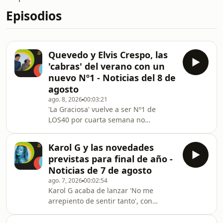
Episodios
Quevedo y Elvis Crespo, las
'cabras' del verano con un
nuevo Nº1 - Noticias del 8 de
agosto
ago. 8, 2026
00:03:21
'La Graciosa' vuelve a ser Nº1 de
LOS40 por cuarta semana no
consecutiva. La entrada más fuerte
viene protagonizada por Ravyn Lenae
Karol G y las novedades
y su 'Love me not' en el puesto 30. 'Mr.
previstas para final de año -
Know It All', de Teddy Swims,
Noticias de 7 de agosto
experimenta la subida más fuerte y
ago. 7, 2026
00:02:54
escala del 20 al 15. Por último, Aitana
Karol G acaba de lanzar 'No me
bate récord de permanencia ―44
arrepiento de sentir tanto', con
semanas consecutivas en lista― con
colaboraciones junto a Drake, Bruno
su himno 'Superestrella'.
Mars, Judeline y Rusowsky. Ahora