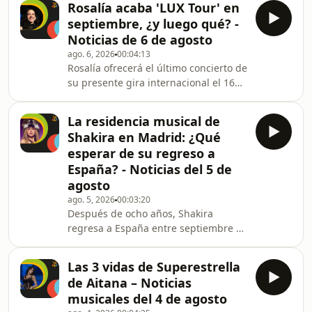
Rosalía acaba 'LUX Tour' en
bien, agosto continúa y las novedades
septiembre, ¿y luego qué? -
no paran ni en vacaciones. Muy
Noticias de 6 de agosto
pronto escucharemos lo nuevo de
ago. 6, 2026
00:04:13
Becky G, Sam Smith, Katseye o Stray
Rosalía ofrecerá el último concierto de
Kids, entre otros. Repasamos los
su presente gira internacional el 16
discos que verán la luz durante el
de septiembre en el Kaseya Center de
resto del verano y el otoño. Además,
Miami, en Estados Unidos. ¿Qué
teorizamos sobre los posi
La residencia musical de
pasará cuando se clausure el
Shakira en Madrid: ¿Qué
confesionario y 'LUX Tour' baje el
esperar de su regreso a
telón de una vez por todas?
España? - Noticias del 5 de
Barajamos dos hipótesis: una posible
agosto
adaptación del espectáculo al formato
de festivales, como en 'Motomami
ago. 5, 2026
00:03:20
Después de ocho años, Shakira
Tour'; o la bienvenida a nueva música.
regresa a España entre septiembre y
octubre con 'Las Mujeres Ya No Lloran
World Tour'. Madrid se convertirá en
Las 3 vidas de Superestrella
la única ciudad y sede de su
de Aitana – Noticias
residencia musical europea con un
musicales del 4 de agosto
total de 12 conciertos. Además, la