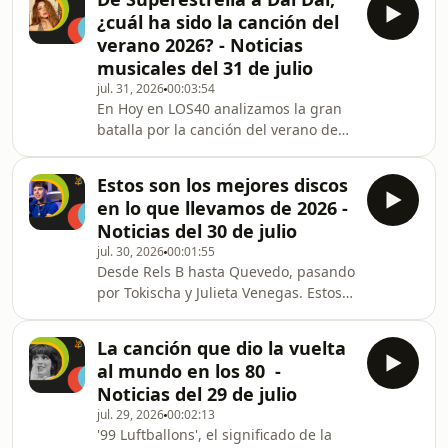
once semanas de ascenso. En el
¿cuál ha sido la canción del
número 2 se sitúan Lola Índigo y
verano 2026? - Noticias
Lucho RK con El Bachatón de la L. La
musicales del 31 de julio
subida más fuerte es para Teddy
jul. 31, 2026
00:03:54
Swims, que lleva Mr Know It All del 26
En Hoy en LOS40 analizamos la gran
al 20. Además, Ariana Grande entra
batalla por la canción del verano de
directamente al 25 con Hate That I
2026, un título más disputado que
Made You Love Me. Y Aita
nunca. Repasamos los principales
Estos son los mejores discos
favoritos, desde La Graciosa de
en lo que llevamos de 2026 -
Quevedo y Elvis Crespo hasta DAI DAI
Noticias del 30 de julio
de Shakira y Burna Boy, pasando por
jul. 30, 2026
00:01:55
Superestrella de Aitana y Pa Ti Toa de
Desde Rels B hasta Quevedo, pasando
Ana Mena y Lola Índigo. Además,
por Tokischa y Julieta Venegas. Estos
recordamos qué convierte un tema en
son los mejores álbumes de estudio
himno estival y exploramos otras
en lo que llevamos de 2026.
candidatas sorpr
La canción que dio la vuelta
al mundo en los 80 -
Noticias del 29 de julio
jul. 29, 2026
00:02:13
'99 Luftballons', el significado de la