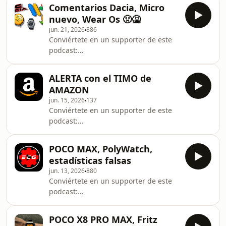
camionero-geek--431234/support.
Comentarios Dacia, Micro
nuevo, Wear Os 🤢🤮
jun. 21, 2026
886
Conviértete en un supporter de este
podcast:
https://www.spreaker.com/podcast/el-
camionero-geek--431234/support.
ALERTA con el TIMO de
AMAZON
jun. 15, 2026
137
Conviértete en un supporter de este
podcast:
https://www.spreaker.com/podcast/el-
camionero-geek--431234/support.
POCO MAX, PolyWatch,
estadísticas falsas
jun. 13, 2026
880
Conviértete en un supporter de este
podcast:
https://www.spreaker.com/podcast/el-
camionero-geek--431234/support.
POCO X8 PRO MAX, Fritz