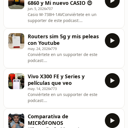
6860 y Mi nuevo CASIO 😍
jun. 5, 2026
707
Casio W-738H-1AVConviértete en un
supporter de este podcast:
https://www.spreaker.com/podcast/el-
camionero-geek--431234/support.
Routers sim 5g y mis peleas
con Youtube
may. 24, 2026
779
Conviértete en un supporter de este
podcast:
https://www.spreaker.com/podcast/el-
camionero-geek--431234/support.
Vivo X300 FE y Series y
películas que veo
may. 14, 2026
773
Conviértete en un supporter de este
podcast:
https://www.spreaker.com/podcast/el-
camionero-geek--431234/support.
Comparativa de
MICRÓFONOS