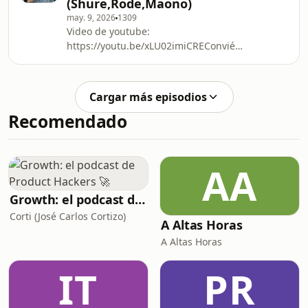
(Shure,Rode,Maono)
may. 9, 2026
1309
Video de youtube:
https://youtu.be/xLU02imiCREConviértete
en un supporter de este podcast:
https://www.spreaker.com/podcast/el-
camionero-geek--431234/support.
Cargar más episodios
Recomendado
AA
Growth: el podcast de Product Hackers 🚀
Corti (José Carlos Cortizo)
A Altas Horas
A Altas Horas
IT
PR