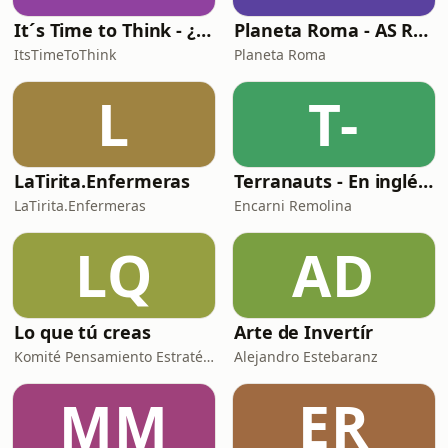
It´s Time to Think - ¿Nos paramos a pensar?
Planeta Roma - AS Roma Podcast en Español
ItsTimeToThink
Planeta Roma
L
T-
LaTirita.Enfermeras
Terranauts - En inglés y en español. Science and nature in 5 minutes
LaTirita.Enfermeras
Encarni Remolina
LQ
AD
Lo que tú creas
Arte de Invertír
Komité Pensamiento Estratégico
Alejandro Estebaranz
MM
ER