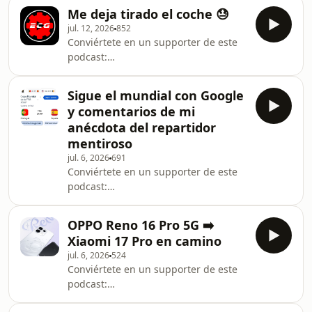
camionero-geek--431234/support.
Me deja tirado el coche 😓
jul. 12, 2026
852
Conviértete en un supporter de este
podcast:
https://www.spreaker.com/podcast/el-
camionero-geek--431234/support.
Sigue el mundial con Google
y comentarios de mi
anécdota del repartidor
mentiroso
jul. 6, 2026
691
Conviértete en un supporter de este
podcast:
https://www.spreaker.com/podcast/el-
camionero-geek--431234/support.
OPPO Reno 16 Pro 5G ➡️
Xiaomi 17 Pro en camino
jul. 6, 2026
524
Conviértete en un supporter de este
podcast:
https://www.spreaker.com/podcast/el-