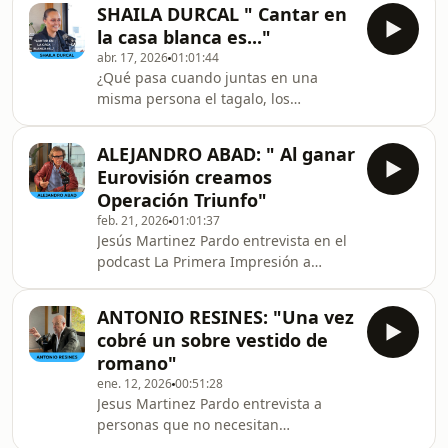
televisión, censura, libertad, Dios,
Pedro Ruiz r
SHAILA DURCAL " Cantar en
muerte y 51 años de
la casa blanca es..."
periodismo.Después de más de medio
abr. 17, 2026
01:01:44
siglo contando la actualidad desde la
¿Qué pasa cuando juntas en una
radio y la televisión, Pedro Piqueras
misma persona el tagalo, los
mira hacia atrás y reflexiona sobre lo
mariachis y los focos de Miami? Pues
que ha visto, lo que ha aprendido y lo
que sale Shaila Dúrcal.Jesús Martinez
que queda cuando se apagan las
ALEJANDRO ABAD: " Al ganar
Pardo entrevista a Shaila Durcal. Hoy
cámaras.En esta con
Eurovisión creamos
nos sentamos con ella para una
Operación Triunfo"
charla que tiene de todo: desde
feb. 21, 2026
01:01:37
momentos de lagrimita hasta
Jesús Martinez Pardo entrevista en el
anécdotas que parecen de película.
podcast La Primera Impresión a
Olvídate de la Shaila &quot;hija
Alejandro Abad: compositor,
de...&quot;, hoy conocemos a la Shaila
productor, empresario… y, sobre todo,
que se define como &quot;adua
ANTONIO RESINES: "Una vez
creador de himnos que forman parte
cobré un sobre vestido de
de la memoria emocional de varias
romano"
generaciones en España.Nació en
ene. 12, 2026
00:51:28
Chile, pero su música es banda
Jesus Martinez Pardo entrevista a
sonora de este país. Y no exagero si
personas que no necesitan
digo que todos hemos cantado —o
presentación porque llevan décadas