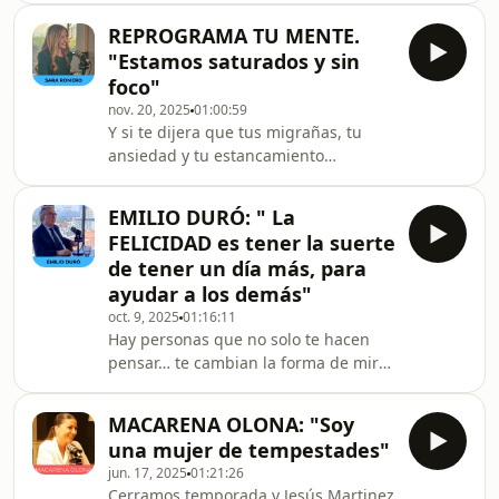
incluso dedicado— alguna de sus
formando parte de nuestra vida. No
canciones.Desde aquel inolvidabl
REPROGRAMA TU MENTE.
solo por los personajes que han
"Estamos saturados y sin
interpretado como #actor sino
foco"
porque, de algún modo, han estado
nov. 20, 2025
01:00:59
ahí mientras nosotros crecíamos,
Y si te dijera que tus migrañas, tu
cambiábamos y aprendíamos a mirar
ansiedad y tu estancamiento
el mundo.En esta conversación me
profesional son una decisión
siento frente Antonio Resines sin
inconsciente de tu cerebro?En este
prisa y sin artificios. No para hablar ú
EMILIO DURÓ: " La
episodio Jesús Martinez Pardo,
FELICIDAD es tener la suerte
entrevista a Sara Romero, creadora
de tener un día más, para
del método Soma, para destapar una
ayudar a los demás"
realidad incómoda que afecta a la
oct. 9, 2025
01:16:11
sociedad actual: estamos saturados,
Hay personas que no solo te hacen
sin foco y biológicamente asustados.
pensar… te cambian la forma de mirar
Sara explica por qué la historia
la vida. Emilio Duró es una de ellas.
evolutiva de la mujer —donde se
Empresario, conferenciante y mentor
MACARENA OLONA: "Soy
de miles, lleva más de 30 años
una mujer de tempestades"
recordándonos algo que el mundo
jun. 17, 2025
01:21:26
parece olvidar: que la actitud lo
Cerramos temporada y Jesús Martinez