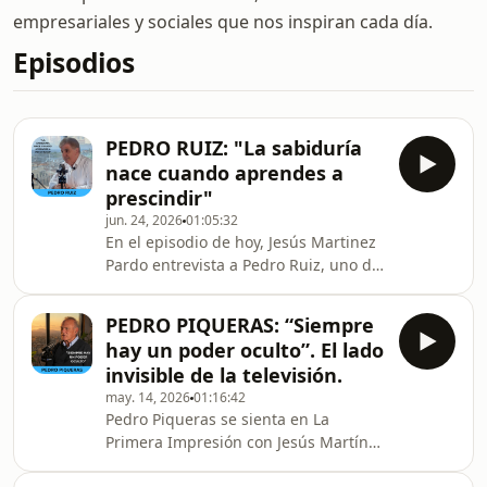
empresariales y sociales que nos inspiran cada día.
Episodios
PEDRO RUIZ: "La sabiduría
nace cuando aprendes a
prescindir"
jun. 24, 2026
01:05:32
En el episodio de hoy, Jesús Martinez
Pardo entrevista a Pedro Ruiz, uno de
esos invitados que no caben en una
etiqueta. Actor, escritor, comunicador,
PEDRO PIQUERAS: “Siempre
músico, entrevistador y, sobre todo,
hay un poder oculto”. El lado
un hombre libre.Este episodio de La
invisible de la televisión.
Primera Impresión tiene algo
may. 14, 2026
01:16:42
especial: cuando empezamos el
Pedro Piqueras se sienta en La
podcast nosinspiró el espíritu de La
Primera Impresión con Jesús Martínez
noche abierta, donde se hablaba con
Pardo para hablar de poder, verdad,
gente valiosa más que famosa. Y