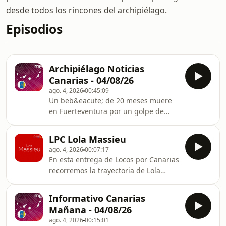
desde todos los rincones del archipiélago.
Episodios
Archipiélago Noticias
Canarias - 04/08/26
ago. 4, 2026
00:45:09
Un beb&eacute; de 20 meses muere
en Fuerteventura por un golpe de
calor.Fiestas de La Rama en
Agaete.Escuchar audio
LPC Lola Massieu
ago. 4, 2026
00:07:17
En esta entrega de Locos por Canarias
recorremos la trayectoria de Lola
Massieu, nacida en Las Palmas de
Gran Canaria en 1921. Tras comenzar
Informativo Canarias
con retratos y bodegones, en los
Mañana - 04/08/26
a&ntilde;os cincuenta se
ago. 4, 2026
00:15:01
adentr&oacute; en la