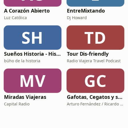
A Corazón Abierto
EntreMixtando
Luz Católica
Dj Howard
SH
TD
Sueños Historia - Histórico Podcast de historia relajada para dormir
Tour Dis-friendly
búho de la historia
Radio Viajera Travel Podcast
MV
GC
Miradas Viajeras
Gafotas, Cegatos y sus Aparatos - Podcast
Capital Radio
Arturo Fernández / Ricardo Abad