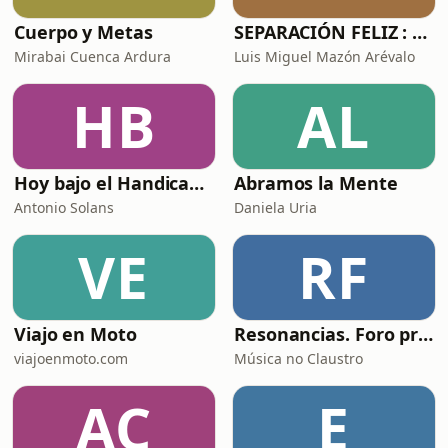
encarcelamiento
Cuerpo y Metas
SEPARACIÓN FELIZ : Psicología, Dolor y Renacimiento
Mirabai Cuenca Ardura
Luis Miguel Mazón Arévalo
HB
AL
Hoy bajo el Handicap | Podcast de Golf
Abramos la Mente
Antonio Solans
Daniela Uria
VE
RF
Viajo en Moto
Resonancias. Foro profesional de instrumentos musicais
viajoenmoto.com
Música no Claustro
AC
E