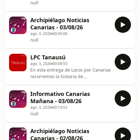
null
abstracci&oacute;n y se
convirti&oacute; en una figura clave
de la renovaci&oacute;n
Archipiélago Noticias
art&iacute;stica de Canarias.El
Canarias - 03/08/26
cap&iacute;tulo recuerda su
ago. 3, 2026
00:45:06
participaci&oacute;n en el Grupo Es
null
LPC Tanausú
ago. 3, 2026
00:08:55
En esta entrega de Locos por Canarias
recorremos la historia de
Tanaus&uacute;, se&ntilde;or de
Acer&oacute; y &uacute;ltimo gran
Informativo Canarias
referente de la resistencia
Mañana - 03/08/26
benahoarita en La Palma.El
ago. 3, 2026
00:14:52
cap&iacute;tulo recuerda la defensa
null
de la Caldera de Taburiente, los
intentos fallidos de las tropas
castellanas por entrar en su territorio,
Archipiélago Noticias
la emboscada que termin&oacute;
Canarias - 02/08/26