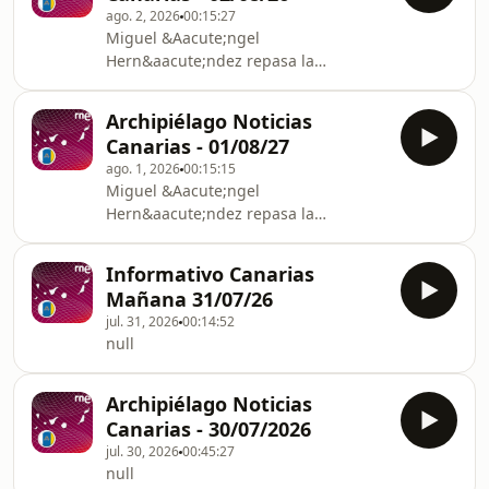
con su captura y su muerte durante el
ago. 2, 2026
00:15:27
tra
Miguel &Aacute;ngel
Hern&aacute;ndez repasa la
actualidad canaria. Escuchar audio
Archipiélago Noticias
Canarias - 01/08/27
ago. 1, 2026
00:15:15
Miguel &Aacute;ngel
Hern&aacute;ndez repasa la
actualidad canaria Escuchar audio
Informativo Canarias
Mañana 31/07/26
jul. 31, 2026
00:14:52
null
Archipiélago Noticias
Canarias - 30/07/2026
jul. 30, 2026
00:45:27
null