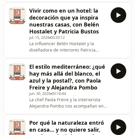
Edificación e interiorista hablan en
este episodio de
Vivir como en un hotel: la
&#39;DECOConversaciones&#39; con
decoración que ya inspira
Sklum de algo muy veraniego: el
nuestras casas, con Belén
placer de parar. También de cómo la
Hostalet y Patricia Bustos
casa, especialmente sus espacios
jul. 15, 2026
00:20:12
exteriores, pueden diseñarse para
La influencer Belén Hostalet y la
esa cumbre del relax y, por qué no, de
diseñadora de interiores Patricia
echarse la siesta. Terrazas, patios y
Bustos hablan en este episodio de
balcones en sombra se convierten
'DECOConversaciones' con Sklum
El estilo mediterráneo: ¿qué
sobre decoración y hoteles. ¿Por qué
hay más allá del blanco, el
el hotel se ha convertido en la guía de
azul y la postal?, con Paola
la decoración? ¿Cómo nos ha ayudado
Freire y Alejandra Pombo
la cultura de los viajes a acercarnos a
jun. 30, 2026
00:18:44
cosas que no conocíamos? Charlamos
La chef Paola Freire y la interiorista
con ellas sobre por qué nos atrae
Alejandra Pombo nos acompañan en
tanto la sensación de vivir como en un
este episodio de
hotel
&#39;DECOConversaciones&#39; con
Por qué la naturaleza entró
Sklum sobre el estilo mediterráneo.
en casa… y no quiere salir,
Descubrimos que no es un filtro ni