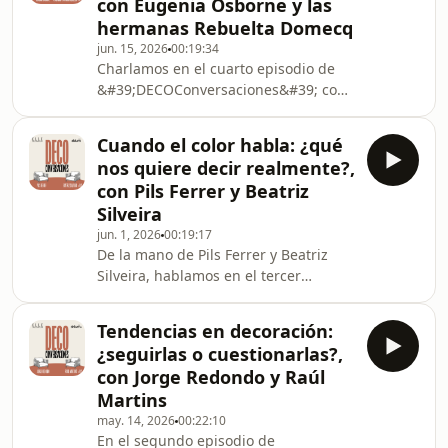
con Eugenia Osborne y las
una tendencia pasajera: es una forma
hermanas Rebuelta Domecq
de vivir muy nuestra. Hablamos de
jun. 15, 2026
00:19:34
luz, de artesanía y fibras vegetales, de
Charlamos en el cuarto episodio de
la manera de disfrutar en el exterior y
&#39;DECOConversaciones&#39; con
de la forma de llevar ese imaginario a
Sklum con Eugenia Osborne y las
nuestras casas s
hermanas Rebuelta, Almudeana y
Cuando el color habla: ¿qué
Cristina, de la manera en que la
nos quiere decir realmente?,
naturaleza ha dejado de ser un
con Pils Ferrer y Beatriz
elemento decorativo puntual para
Silveira
convertirse en una parte esencial de
jun. 1, 2026
00:19:17
la casa. Plantas, materiales orgánicos,
De la mano de Pils Ferrer y Beatriz
luz natural y la conexión interior-
Silveira, hablamos en el tercer
exterior han transformado la forma
episodio de
en que habitamos nuestros
&#39;DECOConversaciones&#39; con
Tendencias en decoración:
Sklum de por qué nos atraen los
¿seguirlas o cuestionarlas?,
espacios coloridos, cómo afectan a la
con Jorge Redondo y Raúl
percepción e, incluso, a la toma de
Martins
decisiones. También por qué muchas
may. 14, 2026
00:22:10
marcas deco lo usan como ADN y qué
En el segundo episodio de
dice la tendencia dopamina de