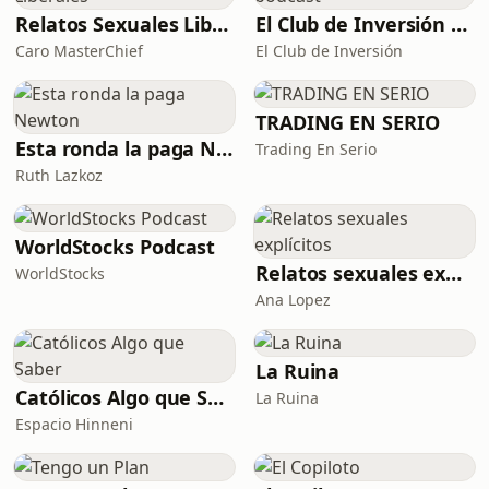
espontánea, cercana, práctica, y con
Relatos Sexuales Liberales
El Club de Inversión podcast
cierto toque de humor e ironía. Con
Caro MasterChief
El Club de Inversión
un claro foco en el exterior y sus
grandes posibilida
TRADING EN SERIO
Esta ronda la paga Newton
Trading En Serio
Ruth Lazkoz
WorldStocks Podcast
Relatos sexuales explícitos
WorldStocks
Ana Lopez
La Ruina
Católicos Algo que Saber
La Ruina
Espacio Hinneni