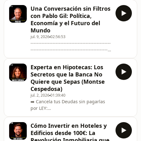
lopez/🌐 ¿Te interesa ser socio de
Una Conversación sin Filtros
Javier?: https://franquiciajuridica.es/--
con Pablo Gil: Política,
---------------------------------------------------
Economía y el Futuro del
---------------------------------------------------
Mundo
-------------------📲 Instagram de
jul. 9, 2026
02:56:53
TrasterosPlus:
---------------------------------------------------
https://www.instagram.com/trasterosplus/
---------------------------------------------------
📲 Instagram de Alberto Serrano:
---------------------📲 Instagram de Pablo
https://www.inst
Gil:
Experta en Hipotecas: Los
https://www.instagram.com/pablogiltrader/-
Secretos que la Banca No
---------------------------------------------------
Quiere que Sepas (Montse
---------------------------------------------------
Cespedosa)
--------------------¡Bienvenidos a
jul. 2, 2026
01:39:40
Cuéntanos tu Éxito!🎙️Nos vemos todos
➡️ Cancela tus Deudas sin pagarlas
los jueves, suscríbete: https://www
por LEY:
https://www.areajuridicaglobal.com/javier-
lopez/🌐 ¿Te interesa ser socio de
Cómo Invertir en Hoteles y
Javier?: https://franquiciajuridica.es/--
Edificios desde 100€: La
---------------------------------------------------
Revolución Inmobiliaria que