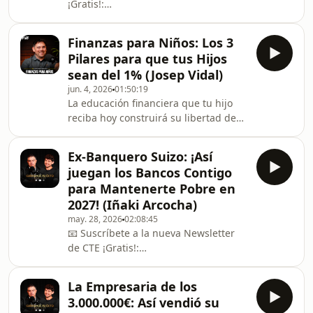
¡Gratis!:
-------------------------------------------------
https://cuentanostuexitopodcast.com/
---------------------------------------------------
Finanzas para Niños: Los 3
---------------------------------------------------
Pilares para que tus Hijos
-------------------➡️ Cancela tus Deudas
sean del 1% (Josep Vidal)
sin pagarlas por LEY:
jun. 4, 2026
01:50:19
https://www.areajuridicaglobal.com/javier-
La educación financiera que tu hijo
lopez/🌐 ¿Te interesa ser socio de
reciba hoy construirá su libertad de
Javier?: https://franquiciajuridica.es/--
mañana 👇🏻
-----------------------------------
https://bit.ly/elevadoos_CTexito----------
Ex-Banquero Suizo: ¡Así
---------------------------------------------------
juegan los Bancos Contigo
---------------------------------------------------
para Mantenerte Pobre en
-----------➡️ Cancela tus Deudas sin
2027! (Iñaki Arcocha)
pagarlas por LEY:
may. 28, 2026
02:08:45
https://www.areajuridicaglobal.com/javier-
📧 Suscríbete a la nueva Newsletter
lopez/🌐 ¿Te interesa ser socio de
de CTE ¡Gratis!:
Javier?: https://franquiciajuridica.es/--
https://cuentanostuexitopodcast.com/
--
---------------------------------------------------
La Empresaria de los
---------------------------------------------------
3.000.000€: Así vendió su
---------------------➡️ Cancela tus Deudas