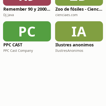
Remember 90 y 2000 en PLAY WITH ME by Dj Java
Zoo de fósiles - Cienciaes.com
Dj Java
cienciaes.com
PC
IA
PPC CAST
Ilustres anonimos
PPC Cast Company
IlustresAnonimos