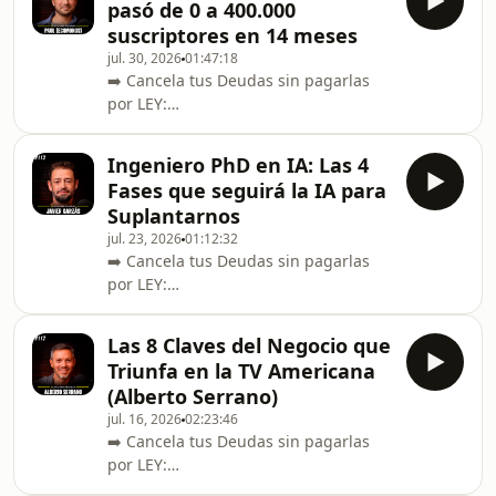
pasó de 0 a 400.000
-------------------➡️ Cancela tus Deudas
suscriptores en 14 meses
sin pagarlas por LEY:
jul. 30, 2026
01:47:18
https://www.areajuridicaglobal.com/javier-
➡️ Cancela tus Deudas sin pagarlas
lopez/🌐 ¿Te interesa ser socio de
por LEY:
Javier?: https://franquiciajuridica.es/--
https://www.areajuridicaglobal.com/javier-
-----------------------------------
lopez/🌐 ¿Te interesa ser socio de
Ingeniero PhD en IA: Las 4
Javier?: https://franquiciajuridica.es/--
Fases que seguirá la IA para
---------------------------------------------------
Suplantarnos
---------------------------------------------------
jul. 23, 2026
01:12:32
-------------------📲 Canal de Paul:
➡️ Cancela tus Deudas sin pagarlas
https://www.youtube.com/@GazalvoUV
por LEY:
📲 Canal de Ecomonos:
https://www.areajuridicaglobal.com/javier-
https://www.youtube.com/@ecomonos
lopez/🌐 ¿Te interesa ser socio de
-----------
Las 8 Claves del Negocio que
Javier?: https://franquiciajuridica.es/--
Triunfa en la TV Americana
---------------------------------------------------
(Alberto Serrano)
---------------------------------------------------
jul. 16, 2026
02:23:46
-------------------📲 Instagram de Javier
➡️ Cancela tus Deudas sin pagarlas
Garzás:
por LEY:
https://www.instagram.com/javiergarzas/-
https://www.areajuridicaglobal.com/javier-
------------------------------------------------