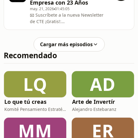
Empresa con 23 Años
sin pagarlas por LEY:
may. 21, 2026
01:45:05
https://www.areajuridicaglobal.com/javier-
📧 Suscríbete a la nueva Newsletter
lopez/🌐 ¿Te interesa ser socio de
de CTE ¡Gratis!:
Javier?: https://franquiciajuridica.es/--
https://cuentanostuexitopodcast.com/
---------------------------
---------------------------------------------------
---------------------------------------------------
Cargar más episodios
---------------------➡️ Cancela tus Deudas
Recomendado
sin pagarlas por LEY:
https://www.areajuridicaglobal.com/javier-
lopez/🌐 ¿Te interesa ser socio de
Javier?: https://franquiciajuridica.es/--
LQ
AD
---------------------------
Lo que tú creas
Arte de Invertír
Komité Pensamiento Estratégico
Alejandro Estebaranz
MM
ER