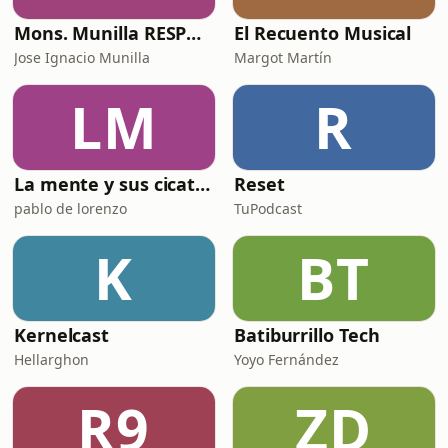
Mons. Munilla RESPONDE
El Recuento Musical
Jose Ignacio Munilla
Margot Martín
LM
R
La mente y sus cicatrices
Reset
pablo de lorenzo
TuPodcast
K
BT
Kernelcast
Batiburrillo Tech
Hellarghon
Yoyo Fernández
R9
ZD