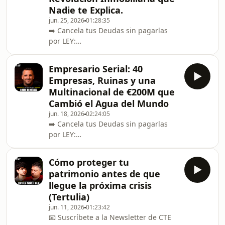
---------------------------------------------------
Nadie te Explica.
-------------------📲 Instagram de Montse
jun. 25, 2026
01:28:35
Cespedosa:
➡️ Cancela tus Deudas sin pagarlas
https://www.instagram.com/montse_cespedosa/-
por LEY:
-----------------------------------------
https://www.areajuridicaglobal.com/javier-
lopez/🌐 ¿Te interesa ser socio de
Empresario Serial: 40
Javier?: https://franquiciajuridica.es/--
Empresas, Ruinas y una
---------------------------------------------------
Multinacional de €200M que
---------------------------------------------------
Cambió el Agua del Mundo
-------------------📲 Instagram de
jun. 18, 2026
02:24:05
Reental:
➡️ Cancela tus Deudas sin pagarlas
https://www.instagram.com/reental.co/
por LEY:
📲 Instagram de Eric Sánchez:
https://www.areajuridicaglobal.com/javier-
https://www.instagram.com/er
lopez/🌐 ¿Te interesa ser socio de
Cómo proteger tu
Javier?: https://franquiciajuridica.es/--
patrimonio antes de que
---------------------------------------------------
llegue la próxima crisis
---------------------------------------------------
(Tertulia)
-------------------📲 Instagram de Curro
jun. 11, 2026
01:23:42
Rodríguez:
📧 Suscríbete a la Newsletter de CTE
https://www.instagram.com/curroly/---