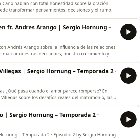
n Cano hablan con total honestidad sobre la oración
uede transformar pensamientos, decisiones y el rumbo
nmediatas ✨ La fe que se fortalece en la intimidad
en ft. Andres Arango | Sergio Hornung –
on Andrés Arango sobre la influencia de las relaciones
 marcar nuestras decisiones, nuestro crecimiento y
tro en cada relación. 🙏 Una charla real,
 Villegas | Sergio Hornung – Temporada 2 ·
se? En
Villegas sobre los desafíos reales del matrimonio, las
cluso lo que parecía perdido. Una charla
a 2 – Episodio 3 💍 Tema:
ado | Sergio Hornung – Temporada 2 ·
io Hornung – Temporada 2 · Episodio 2 by Sergio Hornung