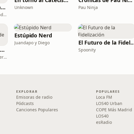
En torno al Catecismo
Crónicas de Pau Ninja
Copywriting, Ventas y Nada que perder
Unknown
Pau Ninja
Copywriting, Ventas y Nada que Perder
Estúpido Nerd
El Futuro de la Fideli
Juandapo y Diego
Dalle Mio Nena (El primer podcast rural de España)
Spoonity
Dalle Mio Nena - El primer podcast rural de España
EXPLORAR
POPULARES
Emisoras de radio
Loca FM
Pódcasts
LOS40 Urban
Canciones Populares
COPE Más Madrid
LOS40
esRadio