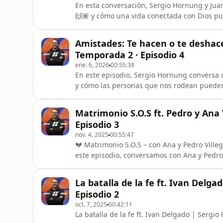
En esta conversación, Sergio Hornung y Jua
🙌🏽 y cómo una vida conectada con Dios p
de nuestra historia. 💬 Reflexionamos sobre: ✨ Orar en medio de temporadas difíciles ✨ La
perseverancia cuando no vemos respuestas i
Amistades: Te hacen o te deshac
con Dios ✨ Caminar con propósit
Temporada 2 · Episodio 4
ene. 6, 2026
00:55:38
En este episodio, Sergio Hornung conversa c
y cómo las personas que nos rodean pueden
nuestro rumbo. 🎧 Hablamos con honestidad sobre compañía, temporadas difíciles, amistades,
límites y la importancia de mantener a Dios en el cen
Matrimonio S.O.S ft. Pedro y Ana
profunda y cercana que i
Episodio 3
nov. 4, 2025
00:55:47
💔 Matrimonio S.O.S – con Ana y Pedro Villegas ¿Qué pasa cuando el amor parece romper
este episodio, conversamos con Ana y Pedro 
heridas, el perdón y cómo Dios puede restaurar in
honesta, llena de esperanza, fe y segundas oportunidades. 📍 Temporad
La batalla de la fe ft. Ivan Delg
Matrimonio S.O.S
Episodio 2
oct. 7, 2025
00:42:11
La batalla de la fe ft. Ivan Delgado | Serg