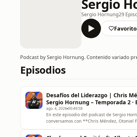
Sergio H
Sergio Hornung
29 Epis
Favorito
Podcast by Sergio Hornung. Contenido variado pr
Episodios
Desafíos del Liderazgo | Chris M
Sergio Hornung – Temporada 2 · E
ago. 4, 2026
00:49:58
En este episodio del podcast de Sergio Ho
conversamos con **Chris Méndez, Otoniel Fo
líder enfrenta en el camino. Una conversación honesta acerca de las crisis, la resiliencia, la
traición, la salud emocional, la familia, el