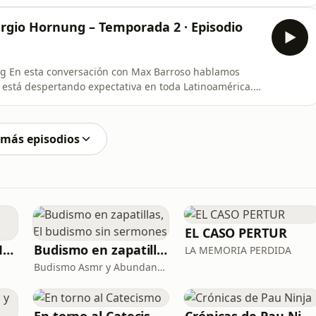
ergio Hornung – Temporada 2 · Episodio
amos
está despertando expectativa en toda Latinoamérica.
miento busca unir a la iglesia para que millones
 más episodios
EL CASO PERTUR
La Psicología y el Modelo Parcuve®
Budismo en zapatillas, El budismo sin sermones
LA MEMORIA PERDIDA
Budismo Asmr y Abundancia