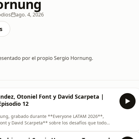
ornung
odios
ago. 4, 2026
s
esentado por el propio Sergio Hornung.
éndez, Otoniel Font y David Scarpeta |
pisodio 12
rnung, grabado durante **Everyone LATAM 2026**,
nt y David Scarpeta** sobre los desafíos que todo
 crecimiento y la importancia de permanecer firmes