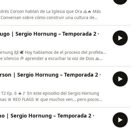
rés Corson hablan de La Iglesia que Ora 🙏🔥 Más
. Conversan sobre cómo construir una cultura de
on Dios 💬✨ Una iglesia que ora no solo
a de oración y
 Hugo | Sergio Hornung – Temporada 2 ·
oceso del profeta…
silencio 💭 aprender a escuchar la voz de Dios 🙏
orson | Sergio Hornung – Temporada 2 ·
odio del Sergio Hornung
esas 🚨 RED FLAGS 🚨 que muchos ven… pero pocos
ez emocional y límites saludables 🚫 Señales que NO
ano | Sergio Hornung – Temporada 2 ·