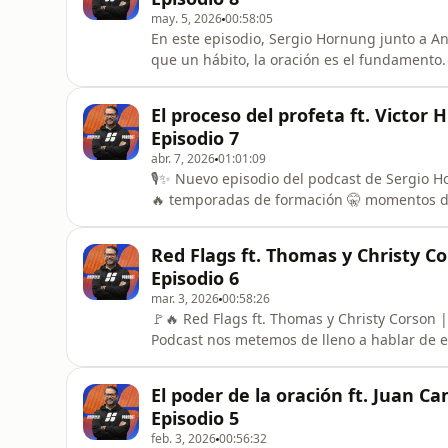
may. 5, 2026
00:58:05
En este episodio, Sergio Hornung junto a And
que un hábito, la oración es el fundamento
oración real, donde no se trata de rutina, sino de relación c
permanece… avanza, resiste y ve a Dios moverse ⚡ Si estás buscando crecer en tu vid
El proceso del profeta ft. Victor
llevar tu fe a otr
Episodio 7
abr. 7, 2026
01:01:09
🎙️✨ Nuevo episodio del podcast de Sergio Hornung 🙌 🕊️ Hoy hablamos de el pr
🔥 temporadas de formación 🤫 momentos de 
obedecer aun cuando no todo es claro Porque no es solo el llamado… es TODO el proceso que Dios
usa para formar el corazón 💥❤️ Si sientes que estás en una etapa donde Dios está trabajando en
Red Flags ft. Thomas y Christy C
ti, aunque no entiendas t
Episodio 6
mar. 3, 2026
00:58:26
🚩🔥 Red Flags ft. Thomas y Christy Corson | T2 Ep. 6 🔥🚩 En este epis
Podcast nos metemos de lleno a hablar de 
quieren aceptar. Junto a Thomas y Christy Corson, conversamos sin filtro sobre: 💔 Relaciones que
parecen “normales” pero no lo son 🧠 Madur
El poder de la oración ft. Juan C
debes ignorar 🔥 Decisiones que
Episodio 5
feb. 3, 2026
00:56:32