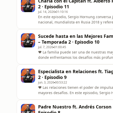
Charla con el Capitán ft. Albert
cuando las circunstancias pa
2 · Episodio 11
jul. 14, 2026
01:10:16
En este episodio, Sergio Hornung conversa j
nacional, mundialista en Rusia 2018 y referente del fútbol
deportivos, Alberto comparte las lecciones q
liderazgo, la fe y cómo Dios fue guiando ca
Sucede hasta en las Mejores Fami
mucho mayor. Una conversa
– Temporada 2 · Episodio 10
jul. 7, 2026
01:00:45
❤️ La familia puede ser una de nuestras ma
donde enfrentamos los desafíos más profundos. En este episodio, Sergio Hornung conve
hermana Giselle Hornung sobre las dinámicas
hogar y los principios que nos ayudan a for
Especialista en Relaciones ft. T
🏠 ¿Por qué ocurre
2 · Episodio 9
jun. 3, 2026
00:53:22
❤️ Las relaciones tienen el poder de impuls
mayores desafíos. En este episodio, Sergio Hornung conversa con Tiago Brunet sobre los principios
que ayudan a construir relaciones sanas, fort
desarrollar conexiones que aporten valor a nuestra vida. 🤝 ¿Cómo i
Padre Nuestro ft. Andrés Corson
saludables? 💬
Episodio 8