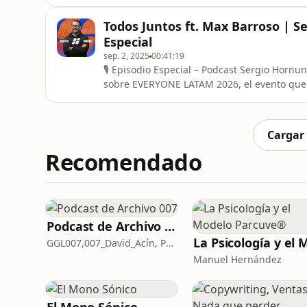
Todos Juntos ft. Max Barroso | S
Especial
sep. 2, 2025
00:41:19
🎙️ Episodio Especial – Podcast Sergio Hornung En esta conversación con Max Barroso habl
sobre EVERYONE LATAM 2026, el evento que 
Descubre qué es, su visión y cómo este movi
conozcan a Jesús. Este episodio no es solo información, es una invitación a ser parte de lo que Dios
está haciendo en nue
Cargar
Recomendado
Podcast de Archivo 007
GGL007,007_David_Acín, Pablo_Ortega, 58, AlbertoBond y Claalc
Manuel Hernández