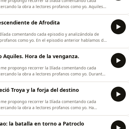
cando la obra a lectores profanos como yo. Aquiles
os troyanos y causando estragos en la batalla. En el
l río y nuestro héroe tendrá que enfrentarse a una
escendiente de Afrodita
Ilíada comentando cada episodio y analizándola de
 episodio anterior hablamos de
 así como el propósito de este de vengar la muerte de
o Aquiles. Hora de la venganza.
cando la obra a lectores profanos como yo. Durante
nón, se ha abstenido de combatir, pero al fin cederá y
ció Troya y la forja del destino
cercando la obra a lectores profanos como yo. Ha
 resolución. Hoy se decidirá su destino: si morirá
eliz vida, pero sin fama. Toma tus armas y
o: la batalla en torno a Patroclo