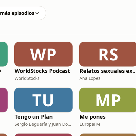
e la armadura y
 más episodios
WP
RS
O
WorldStocks Podcast
Relatos sexuales expl
WorldStocks
Ana Lopez
TU
MP
Tengo un Plan
Me pones
Sergio Beguería y Juan Domínguez
EuropaFM