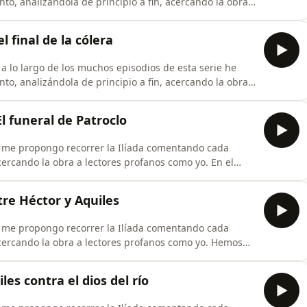
nto, analizándola de principio a fin, acercando la obra
pongo continuar profundizando en los eventos
con la Odisea. ——— ❤️ Suscríbete para
l final de la cólera
nto, analizándola de principio a fin, acercando la obra
o el placer de comprender y disfrutar el poema
l funeral de Patroclo
rcando la obra a lectores profanos como yo. En el
ganza, pero aún queda mucho por hacer. Hoy
, sube al carro y
tre Héctor y Aquiles
rcando la obra a lectores profanos como yo. Hemos
 episodio tendrá lugar el combate entre los guerreros
s armas, acepta tu destino y
les contra el dios del río