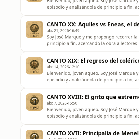
Bienvenido, joven aqueo. Soy José Marqué y me propongo recorrer la Ilíada comentando cada
episodio y analizándola de principio a fin, acer
está de regreso, desordenando las filas de l
canto vigésimo primero esta se trasladará a
CANTO XX: Aquiles vs Eneas, el d
deidad. Toma tus
abr. 21, 2026
16:49
Soy José Marqué y me propongo recorrer la 
principio a fin, acercando la obra a lectores profanos como yo. En el
la reconciliación entre Agamenón y Aquiles,
Patroclo. Hoy veremos al héroe en acción. Toma tus armas, haz las libaciones y acompáñame… a las
CANTO XIX: El regreso del coléric
puertas de I
abr. 14, 2026
12:10
Bienvenido, joven aqueo. Soy José Marqué y me propongo recorrer la Ilíada comentando cada
episodio y analizándola de principio a fin, acer
dieciocho cantos Aquiles, molesto con Agame
nos brindará… un sangriento espectáculo. Toma tus armas, llora a Patroclo y acompáñanos… a las
CANTO XVIII: El grito que estreme
puertas de Ilió
abr. 7, 2026
15:50
Bienvenido, joven aqueo. Soy José Marqué y me propongo recorrer la Ilíada comentando cada
episodio y analizándola de principio a fin, a
llegado el momento, Aquiles ha de tomar una
joven aunque con gloria eterna o tendrá una larga y f
CANTO XVII: Principalía de Menela
acompáñame a la tienda