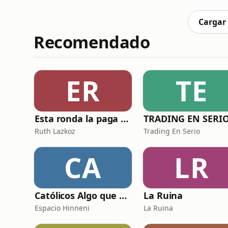
dios no lo remedia, está a punto de causar estragos. Toma tus armas, pont
acompáñame… a las puertas d
Cargar
Recomendado
ER
TE
Esta ronda la paga Newton
TRADING EN SERI
Ruth Lazkoz
Trading En Serio
CA
LR
Católicos Algo que Saber
La Ruina
Espacio Hinneni
La Ruina