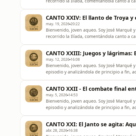
recorrido la Ilíada, comentándola canto a ca
a lectores profanos como yo. Ahora me pro
posteriores a la obra de Homero, hasta conectar la Ilíada 
CANTO XXIV: El llanto de Troya y e
no perderte los próx
may. 19, 2026
20:22
Bienvenido, joven aqueo. Soy José Marqué y a lo largo de los muchos episodios de esta serie he
recorrido la Ilíada, comentándola canto a ca
a lectores profanos como yo. Y aunque esta es la última entrega de la serie, no has de entristecer
tu rostro, pues ello significa que has tenid
CANTO XXIII: Juegos y lágrimas: E
fundacional d
may. 12, 2026
16:08
Bienvenido, joven aqueo. Soy José Marqué y me propongo recorrer la Ilíada comentando cada
episodio y analizándola de principio a fin, ace
canto anterior Aquiles pudo ejecutar su ven
celebraremos los juegos en honor a Patroclo, así que… Toma tus armas
CANTO XXII - El combate final en
acompáñame… a honrar al más valiente
may. 5, 2026
14:53
Bienvenido, joven aqueo. Soy José Marqué y me propongo recorrer la Ilíada comentando cada
episodio y analizándola de principio a fin, ace
esperado mucho para este momento. En este
más fuertes de cada bando: a un lado Aquiles, al otro Héctor. Toma tu
CANTO XXI: El Janto se agita: Aqui
acompáñame… a las
abr. 28, 2026
16:38