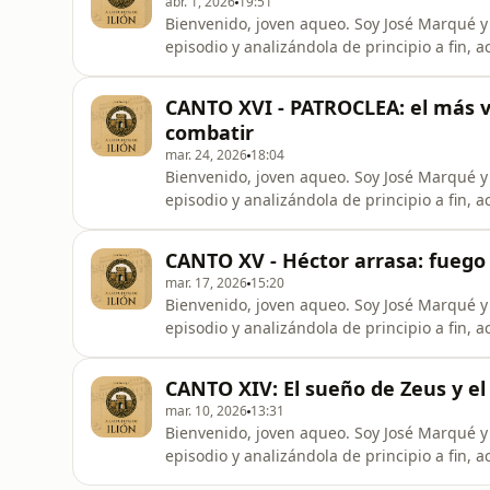
abr. 1, 2026
19:51
Bienvenido, joven aqueo. Soy José Marqué y me propongo recorrer la Ilíada comentando cada
episodio y analizándola de principio a fin, ace
episodio anterior vimos el viaje de Patroclo, p
tus armas, vierte el dulce vino y ayúdanos a
CANTO XVI - PATROCLEA: el más v
——— ❤️ Sus
combatir
mar. 24, 2026
18:04
Bienvenido, joven aqueo. Soy José Marqué y me propongo recorrer la Ilíada comentando cada
episodio y analizándola de principio a fin, ace
está a punto de prender fuego a las naves d
impedirlo. Así pues… Patroclo deberá intervenir. Toma tus armas, o envíame a mí con 
CANTO XV - Héctor arrasa: fuego 
mirmidones. Me pondré tu a
mar. 17, 2026
15:20
Bienvenido, joven aqueo. Soy José Marqué y me propongo recorrer la Ilíada comentando cada
episodio y analizándola de principio a fin, ace
canto anterior vimos cómo Hera engañaba a 
para que Poseidón pudiera auxiliar a los aqueos. En el rechazo a los teucros, Héctor fu
CANTO XIV: El sueño de Zeus y el
retirándose del
mar. 10, 2026
13:31
Bienvenido, joven aqueo. Soy José Marqué y me propongo recorrer la Ilíada comentando cada
episodio y analizándola de principio a fin, ac
aqueos se encuentran en un momento crítico.