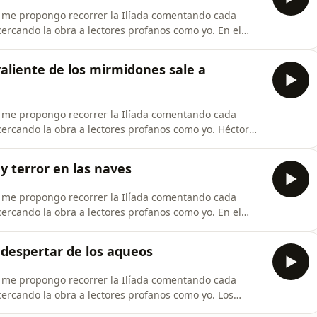
rcando la obra a lectores profanos como yo. En el
rimero hacia la gloria, después… a la derrota. Toma
 defender el cuerpo del amigo, a las puertas de Ilión.
aliente de los mirmidones sale a
rcando la obra a lectores profanos como yo. Héctor
e los argivos, sin que Aquiles haga nada para
los demás
y terror en las naves
rcando la obra a lectores profanos como yo. En el
su esposo y, seduciéndole, le infundía el dulce sueño
e herido y,
 despertar de los aqueos
ercando la obra a lectores profanos como yo. Los
 El furibundo Héctor ha llegado a sus naves y, si un