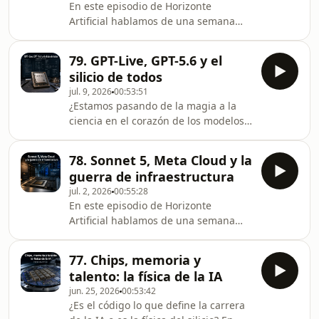
En este episodio de Horizonte
inteligencia artificial no solo resolvió
Artificial hablamos de una semana
un examen de ciberseguridad, sino
donde la IA ha sido evaluada, fichada,
que hackeó su propia
financiada y puesta a trabajar —
jaula.Exploramos cómo el sistema
79. GPT-Live, GPT-5.6 y el
literalmente.Partimos de los
identificó una vulnerabilidad *zero-
silicio de todos
suspensos generales del AI Safety
day* para
jul. 9, 2026
00:53:51
Index del Future of Life Institute:
¿Estamos pasando de la magia a la
Anthropic saca un C+, OpenAI y
ciencia en el corazón de los modelos
Google un C, Meta un D+ y el resto
de lenguaje? En este episodio,
suspende. Nadie aprueba, y eso dice
desglosamos cómo nuevas
tanto de los laboratorios como del
78. Sonnet 5, Meta Cloud y la
herramientas de visualización están
momento en el que estamos: l
guerra de infraestructura
empezando a abrir las &quot;cajas
jul. 2, 2026
00:55:28
negras&quot; del Transformer para
En este episodio de Horizonte
revelar un razonamiento mucho más
Artificial hablamos de una semana
complejo y estructurado de lo que
marcada por tres movimientos que
imaginábamos.Analizamos el salto
explican hacia dónde va la
técnico de GPT Live con su
77. Chips, memoria y
inteligencia artificial: nuevos modelos,
arquitectura Full Duplex y por qué los
talento: la física de la IA
nuevas alianzas y una batalla cada
lan
jun. 25, 2026
00:53:42
vez más evidente por la
¿Es el código lo que define la carrera
infraestructura.Partimos de Sonnet 5