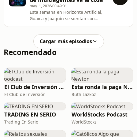
recordatorios, gestión de proyectos y
may. 1, 2026
00:49:01
avisos por Telegram sin fricción.A
Esta semana en Horizonte Artificial,
partir de ahí repasan los grandes
Guaica y Joaquín se sientan con
movimientos del sector. El
Sergio Navas para hacer una puesta
Departamento de Defensa de Estados
al día de OpenClaw y, sobre todo,
Unidos integra a las grandes
para hablar de algo que se ha vuelto
tecnológicas en entornos clasificados,
Cargar más episodios
el centro de su rutina: los sistemas
con A
Recomendado
multiagente. Sergio cuenta cómo
trabaja con un equipo virtual formado
por Rebeca, Nico y Kentaro, cada uno
asignado a un modelo distinto —GPT-
5.5, GLM 5.1, DeepSeek o Kimi—
según la tarea,
El Club de Inversión podcast
Esta ronda la paga Newton
El Club de Inversión
Ruth Lazkoz
TRADING EN SERIO
WorldStocks Podcast
Trading En Serio
WorldStocks