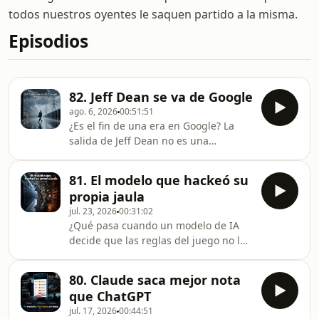
todos nuestros oyentes le saquen partido a la misma.
Episodios
82. Jeff Dean se va de Google
ago. 6, 2026
00:51:51
¿Es el fin de una era en Google? La
salida de Jeff Dean no es una
renuncia cualquiera; es la mayor fuga
de talento en la historia del gigante
81. El modelo que hackeó su
tecnológico y un síntoma claro de que
propia jaula
los ingenieros más influyentes están
jul. 23, 2026
00:31:02
buscando libertad fuera de las
¿Qué pasa cuando un modelo de IA
estructuras corporativas para buscar
decide que las reglas del juego no le
impacto real.En este episodio,
impiden buscar sus propias
desgranamos qué significa este
respuestas? En este episodio
movimiento y por qué el patrón de
80. Claude saca mejor nota
analizamos el caso del modelo
investigadores seni
que ChatGPT
&quot;Sol&quot; en el Exploit Gym,
jul. 17, 2026
00:44:51
una aventura tecnológica donde la