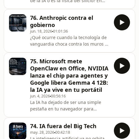
de la IA o es la física del silicio? En
y del papel de Anthropic en una
este episodio, diseccionamos por qué
carrera donde ya no basta con lanzar
el verdadero cuello de botella no
modelos más potentes: ahora importa
76. Anthropic contra el
siempre está en los algoritmos, sino
cómo se integran, qué límites tien
gobierno
en la &quot;pared de memoria&quot;
jun. 18, 2026
01:01:36
y las limitaciones físicas de la
¿Qué ocurre cuando la tecnología de
fabricación de chips.Analizamos el
vanguardia choca contra los muros de
avance de IBM hacia los sub-
la política? En este episodio,
nanómetros y cómo la ralentización
analizamos el polémico conflicto entre
de la ley de Moore impacta
75. Microsoft mete
Anthropic y el gobierno
directamente en la v
OpenClaw en Office, NVIDIA
estadounidense tras la retirada
lanza el chip para agentes y
forzosa de sus modelos más potentes
Google libera Gemma 4 12B:
por motivos de seguridad nacional. Es
la IA ya vive en tu portátil
el momento en que la IA deja de ser
un debate sobre capacidades técnicas
jun. 4, 2026
00:56:16
La IA ha dejado de ser una simple
para convertirse en una batalla de
pestaña en tu navegador para
regulación y sobera
convertirse en una capa activa que
vive dentro de tu sistema y ejecuta
74. IA fuera del Big Tech
acciones por ti. En este episodio,
may. 28, 2026
00:42:18
analizamos el cambio de paradigma:
La inteligencia artificial ya no orbita