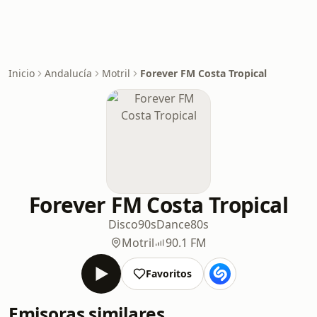
Inicio
Andalucía
Motril
Forever FM Costa Tropical
Forever FM Costa Tropical
Disco
90s
Dance
80s
Motril
90.1 FM
Favoritos
Emisoras similares