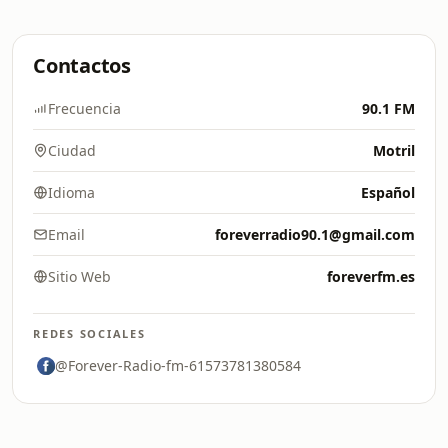
Contactos
Frecuencia
90.1 FM
Ciudad
Motril
Idioma
Español
Email
foreverradio90.1@gmail.com
Sitio Web
foreverfm.es
REDES SOCIALES
@Forever-Radio-fm-61573781380584