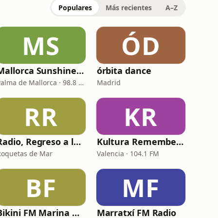
Populares
Más recientes
A–Z
MS
ÓD
Mallorca Sunshine Radio
órbita dance
Palma de Mallorca · 98.8 FM
Madrid
RR
KR
Radio, Regreso a los 80 y 90
Kultura Remember FM
Roquetas de Mar
Valencia · 104.1 FM
BF
MF
Bikini FM Marina Alta
Marratxí FM Radio