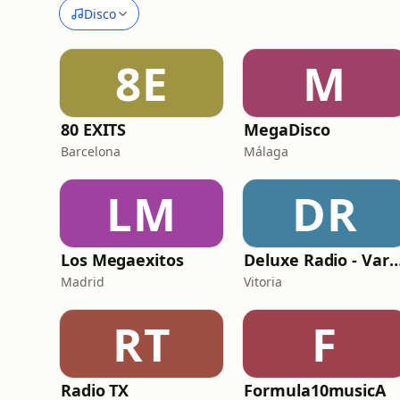
Disco
8E
M
80 EXITS
MegaDisco
Barcelona
Málaga
LM
DR
Los Megaexitos
Deluxe Radio - Va
Madrid
Vitoria
RT
F
Radio TX
Formula10musicA