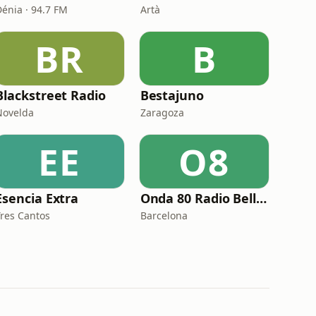
Dénia · 94.7 FM
Artà
BR
B
Blackstreet Radio
Bestajuno
Novelda
Zaragoza
EE
O8
Esencia Extra
Onda 80 Radio Bellvitge
Tres Cantos
Barcelona