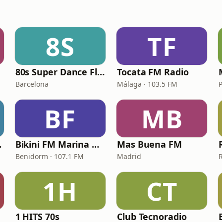
8S
TF
80s Super Dance Floor
Tocata FM Radio
Barcelona
Málaga · 103.5 FM
BF
MB
rios
Bikini FM Marina Baja
Mas Buena FM
Benidorm · 107.1 FM
Madrid
1H
CT
1 HITS 70s
Club Tecnoradio