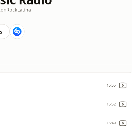
tón
Rock
Latina
s
15:55
15:52
15:49