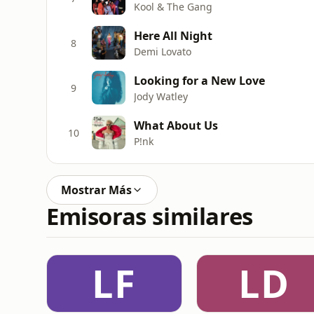
Kool & The Gang
Here All Night
8
Demi Lovato
Looking for a New Love
9
Jody Watley
What About Us
10
P!nk
Mostrar Más
Emisoras similares
LF
LD