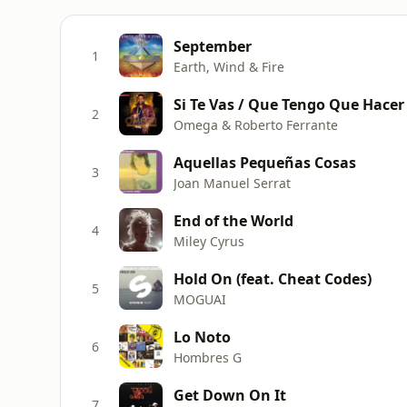
September
1
Earth, Wind & Fire
Si Te Vas / Que Tengo Que Hacer
2
Omega & Roberto Ferrante
Aquellas Pequeñas Cosas
3
Joan Manuel Serrat
End of the World
4
Miley Cyrus
Hold On (feat. Cheat Codes)
5
MOGUAI
Lo Noto
6
Hombres G
Get Down On It
7