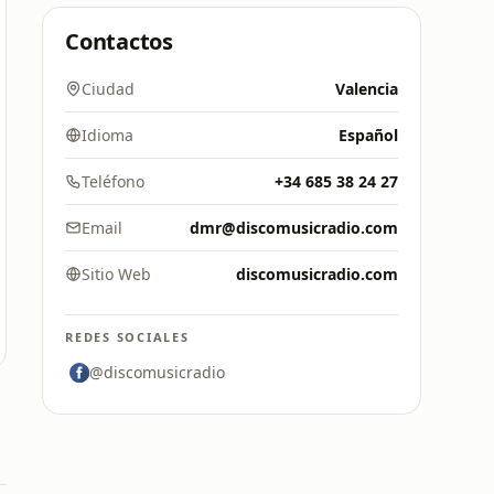
Contactos
Ciudad
Valencia
Idioma
Español
Teléfono
+34 685 38 24 27
Email
dmr@discomusicradio.com
Sitio Web
discomusicradio.com
REDES SOCIALES
@discomusicradio