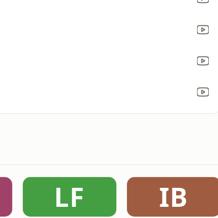
LF
IB