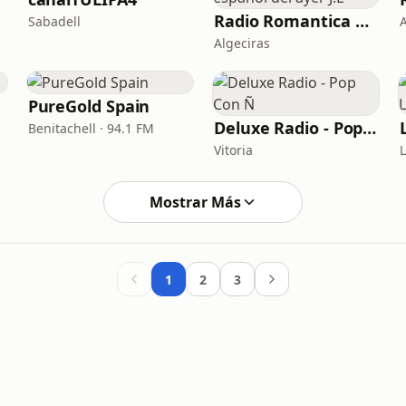
Radio Romantica en español del ayer J.L
Sabadell
Algeciras
PureGold Spain
Deluxe Radio - Pop Con Ñ
Benitachell · 94.1 FM
Vitoria
Mostrar Más
1
2
3