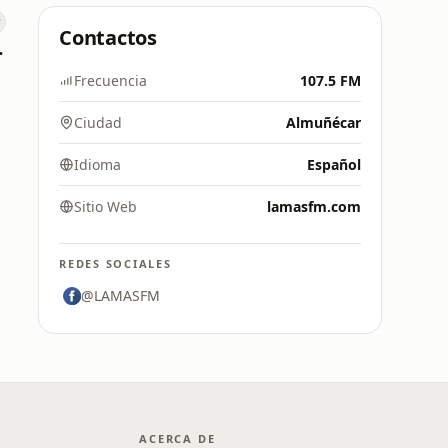
Contactos
ñécar
Frecuencia
107.5 FM
Ciudad
Almuñécar
Idioma
Español
Sitio Web
lamasfm.com
REDES SOCIALES
@LAMASFM
ACERCA DE