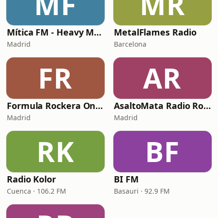
MF
MR
Mítica FM - Heavy Metal
MetalFlames Radio
Madrid
Barcelona
FR
AR
Formula Rockera Online
AsaltoMata Radio Rock
Madrid
Madrid
RK
BF
Radio Kolor
BI FM
Cuenca · 106.2 FM
Basauri · 92.9 FM