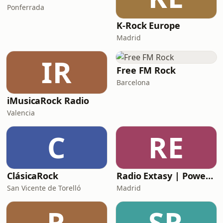
Ponferrada
K-Rock Europe
Madrid
IR
Free FM Rock
Barcelona
iMusicaRock Radio
Valencia
C
RE
ClásicaRock
Radio Extasy | Power Metal
San Vicente de Torelló
Madrid
R
SR