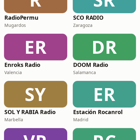
RadioPermu
SCO RADIO
Mugardos
Zaragoza
ER
DR
Enroks Radio
DOOM Radio
Valencia
Salamanca
SY
ER
SOL Y RABIA Radio
Estación Rocanrol
Marbella
Madrid