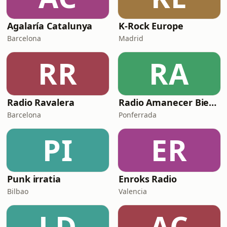
Agalaría Catalunya
K-Rock Europe
Barcelona
Madrid
RR
RA
Radio Ravalera
Radio Amanecer Bierzo
Barcelona
Ponferrada
PI
ER
Punk irratia
Enroks Radio
Bilbao
Valencia
LD
AC