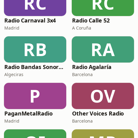
RC
RC
Radio Carnaval 3x4
Radio Calle 52
Madrid
A Coruña
RB
RA
Radio Bandas Sonoras J.L
Radio Agalaría
Algeciras
Barcelona
P
OV
PaganMetalRadio
Other Voices Radio
Madrid
Barcelona