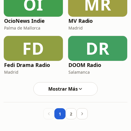
OI
MR
OcioNews Indie
MV Radio
Palma de Mallorca
Madrid
FD
DR
Fedi Drama Radio
DOOM Radio
Madrid
Salamanca
Mostrar Más
1
2