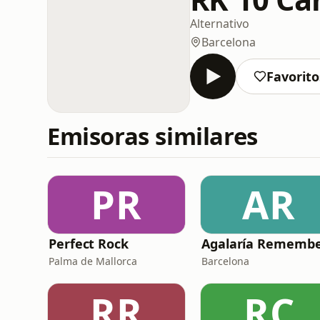
Alternativo
Barcelona
Favorito
Emisoras similares
PR
AR
Perfect Rock
Agalaría Rememb
Palma de Mallorca
Barcelona
RR
RC