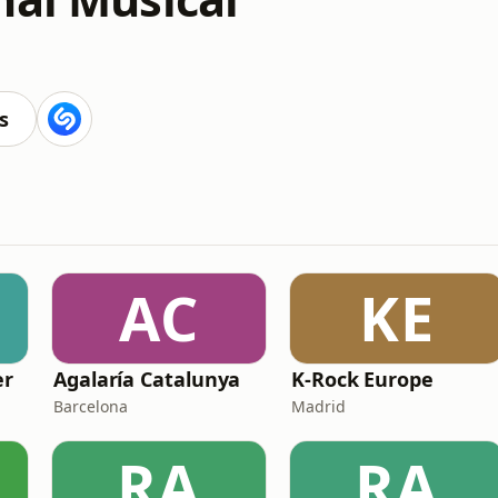
s
AC
KE
er
Agalaría Catalunya
K-Rock Europe
Barcelona
Madrid
RA
RA