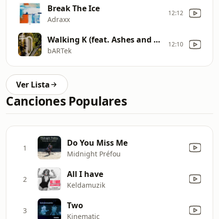
Break The Ice
12:12
Adraxx
Walking K (feat. Ashes and Dreams)
12:10
bARTek
Ver Lista
Canciones Populares
Do You Miss Me
1
Midnight Préfou
All I have
2
Keldamuzik
Two
3
Kinematic