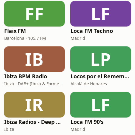
FF
LF
Flaix FM
Loca FM Techno
Barcelona · 105.7 FM
Madrid
IB
LP
Ibiza BPM Radio
Locos por el Remember Dance
Ibiza · DAB+ (Ibiza & Formentera, Madrid, Barcelona)
Alcalá de Henares
IR
LF
Ibiza Radios - Deep House
Loca FM 90's
Ibiza
Madrid