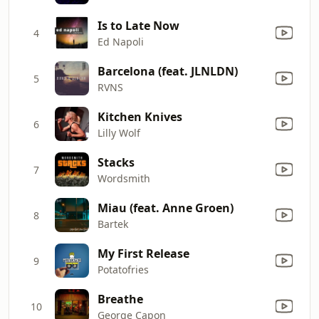
Is to Late Now
4
Ed Napoli
Barcelona (feat. JLNLDN)
5
RVNS
Kitchen Knives
6
Lilly Wolf
Stacks
7
Wordsmith
Miau (feat. Anne Groen)
8
Bartek
My First Release
9
Potatofries
Breathe
10
George Capon