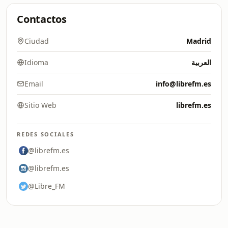
Contactos
Ciudad
Madrid
Idioma
العربية
Email
info@librefm.es
Sitio Web
librefm.es
REDES SOCIALES
@librefm.es
@librefm.es
@Libre_FM