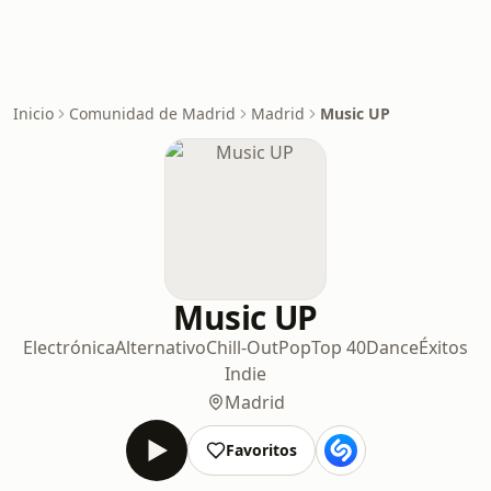
Inicio
Comunidad de Madrid
Madrid
Music UP
Music UP
Electrónica
Alternativo
Chill-Out
Pop
Top 40
Dance
Éxitos
Indie
Madrid
Favoritos