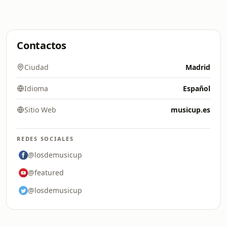
Contactos
Ciudad
Madrid
Idioma
Español
Sitio Web
musicup.es
REDES SOCIALES
@losdemusicup
@featured
@losdemusicup