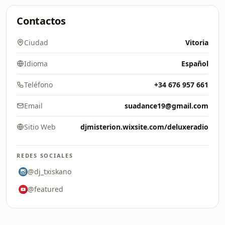
Contactos
Ciudad
Vitoria
Idioma
Español
Teléfono
+34 676 957 661
Email
suadance19@gmail.com
Sitio Web
djmisterion.wixsite.com/deluxeradio
REDES SOCIALES
@dj_txiskano
@featured