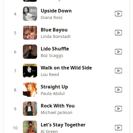
Upside Down
4
Diana Ross
Blue Bayou
5
Linda Ronstadt
Lido Shuffle
6
Boz Scaggs
Walk on the Wild Side
7
Lou Reed
Straight Up
8
Paula Abdul
Rock With You
9
Michael Jackson
Let's Stay Together
10
Al Green