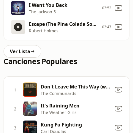
I Want You Back
03:52
The Jackson 5
Escape (The Pina Colada Song)
03:47
Rubert Holmes
Ver Lista
Canciones Populares
Don't Leave Me This Way (with Sarah Jane Morris) [feat. Sarah Jane Morris]
1
The Communards
It's Raining Men
2
The Weather Girls
Kung Fu Fighting
3
Carl Douglas