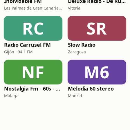
Inolvidable FM
Deluxe Radio - De Rumbas
Las Palmas de Gran Canaria · 95.8 FM
Vitoria
RC
SR
Radio Carrusel FM
Slow Radio
Gijón · 94.1 FM
Zaragoza
NF
M6
Nostalgia Fm - 60s - 70s
Melodia 60 stereo
Málaga
Madrid