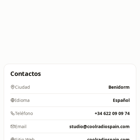
Contactos
Ciudad
Benidorm
Idioma
Español
Teléfono
+34 622 09 09 74
Email
studio@coolradiospain.com
Sitio Web
coolradiospain.com