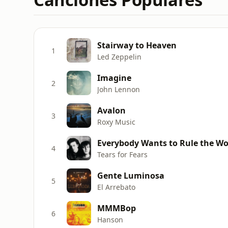
Stairway to Heaven
1
Led Zeppelin
Imagine
2
John Lennon
Avalon
3
Roxy Music
Everybody Wants to Rule the Wo
4
Tears for Fears
Gente Luminosa
5
El Arrebato
MMMBop
6
Hanson