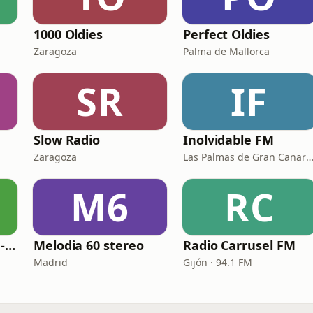
1000 Oldies
Perfect Oldies
Zaragoza
Palma de Mallorca
SR
IF
Slow Radio
Inolvidable FM
Zaragoza
Las Palmas de Gran Canaria · 95.
M6
RC
Nostalgia Fm - 60s - 70s
Melodia 60 stereo
Radio Carrusel FM
Madrid
Gijón · 94.1 FM