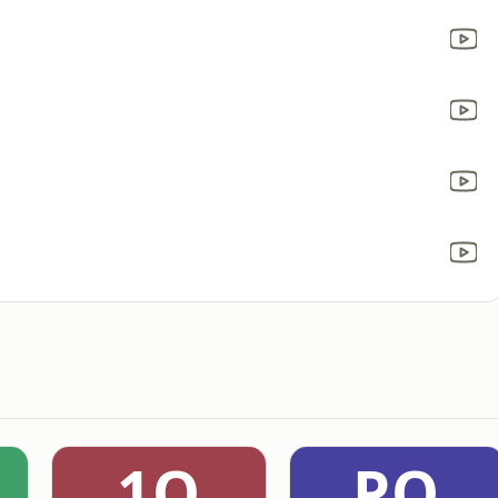
1O
PO