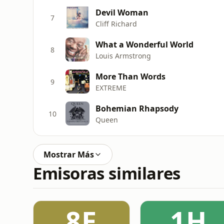
Devil Woman
7
Cliff Richard
What a Wonderful World
8
Louis Armstrong
More Than Words
9
EXTREME
Bohemian Rhapsody
10
Queen
Mostrar Más
Emisoras similares
8E
1H