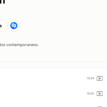
s
xitos contemporaneos.
18:34
18:30