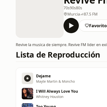
70s
90s
80s
Murcia
87.5 FM
Favorito
Revive la musica de siempre. Revive FM lider en e
Lista de Reproducción
Dejame
Mayte Martin & Moncho
I Will Always Love You
Whitney Houston
Too Young