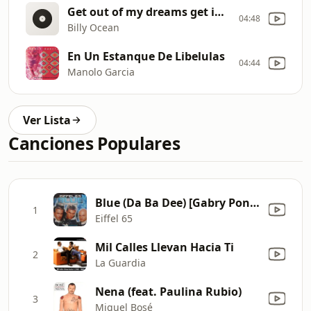
Get out of my dreams get into my car
04:48
Billy Ocean
En Un Estanque De Libelulas
04:44
Manolo Garcia
Ver Lista
Canciones Populares
Blue (Da Ba Dee) [Gabry Ponte Ice Pop Mix]
1
Eiffel 65
Mil Calles Llevan Hacia Ti
2
La Guardia
Nena (feat. Paulina Rubio)
3
Miguel Bosé