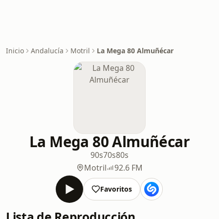
Inicio
Andalucía
Motril
La Mega 80 Almuñécar
La Mega 80 Almuñécar
90s
70s
80s
Motril
92.6 FM
Favoritos
Lista de Reproducción