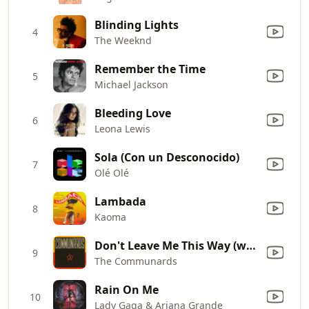
Blinding Lights
4
The Weeknd
Remember the Time
5
Michael Jackson
Bleeding Love
6
Leona Lewis
Sola (Con un Desconocido)
7
Olé Olé
Lambada
8
Kaoma
Don't Leave Me This Way (with Sarah Jane Morris) [feat. Sarah Jane Morris]
9
The Communards
Rain On Me
10
Lady Gaga & Ariana Grande