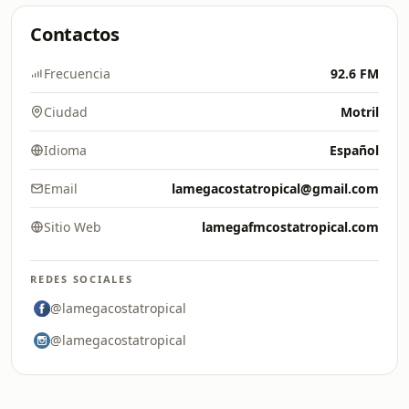
Contactos
Frecuencia
92.6 FM
Ciudad
Motril
Idioma
Español
Email
lamegacostatropical@gmail.com
Sitio Web
lamegafmcostatropical.com
REDES SOCIALES
@lamegacostatropical
@lamegacostatropical