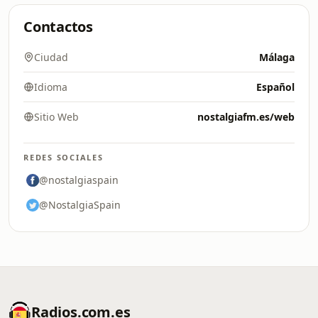
Contactos
Ciudad
Málaga
Idioma
Español
Sitio Web
nostalgiafm.es/web
REDES SOCIALES
@nostalgiaspain
@NostalgiaSpain
Radios.com.es