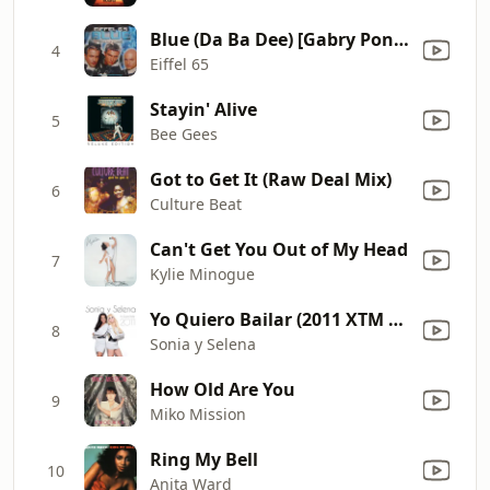
Blue (Da Ba Dee) [Gabry Ponte Ice Pop Mix]
4
Eiffel 65
Stayin' Alive
5
Bee Gees
Got to Get It (Raw Deal Mix)
6
Culture Beat
Can't Get You Out of My Head
7
Kylie Minogue
Yo Quiero Bailar (2011 XTM Radio Mix)
8
Sonia y Selena
How Old Are You
9
Miko Mission
Ring My Bell
10
Anita Ward