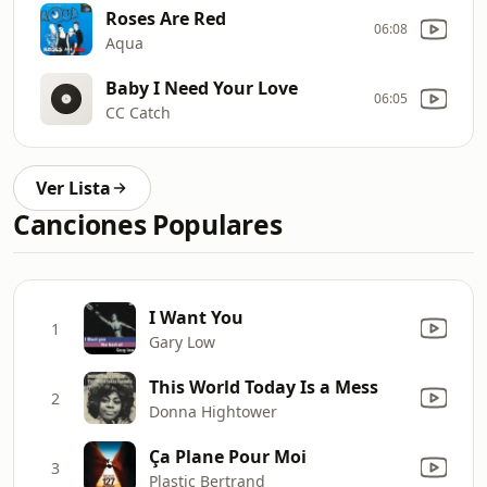
Roses Are Red
06:08
Aqua
Baby I Need Your Love
06:05
CC Catch
Ver Lista
Canciones Populares
I Want You
1
Gary Low
This World Today Is a Mess
2
Donna Hightower
Ça Plane Pour Moi
3
Plastic Bertrand