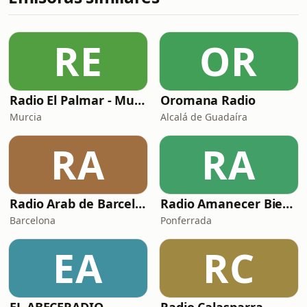
RE
OR
Radio El Palmar - Murcia
Oromana Radio
Murcia
Alcalá de Guadaíra
RA
RA
Radio Arab de Barcelona
Radio Amanecer Bierzo
Barcelona
Ponferrada
EA
RC