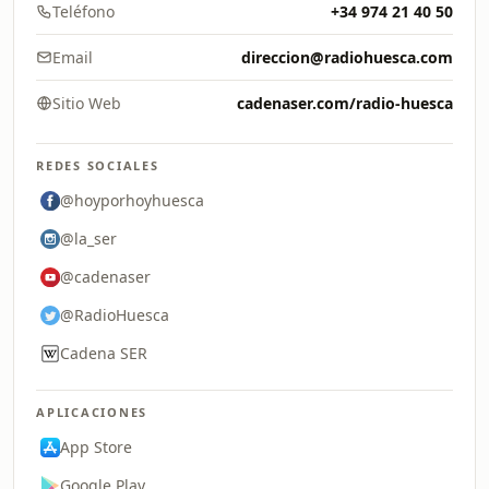
Teléfono
+34 974 21 40 50
Email
direccion@radiohuesca.com
Sitio Web
cadenaser.com/radio-huesca
REDES SOCIALES
@hoyporhoyhuesca
@la_ser
@cadenaser
@RadioHuesca
Cadena SER
APLICACIONES
App Store
Google Play