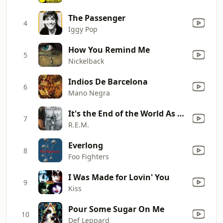
The Passenger
4
Iggy Pop
How You Remind Me
5
Nickelback
Indios De Barcelona
6
Mano Negra
It's the End of the World As We Know It (And I Feel Fine)
7
R.E.M.
Everlong
8
Foo Fighters
I Was Made for Lovin' You
9
Kiss
Pour Some Sugar On Me
10
Def Leppard