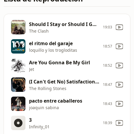
Should I Stay or Should I Go (Remastered)
19:03
The Clash
el ritmo del garaje
18:57
loquillo y los trogloditas
Are You Gonna Be My Girl
18:52
Jet
(I Can't Get No) Satisfaction (Mono)
18:47
The Rolling Stones
pacto entre caballeros
18:43
joaquin sabina
3
18:39
Infinity_01