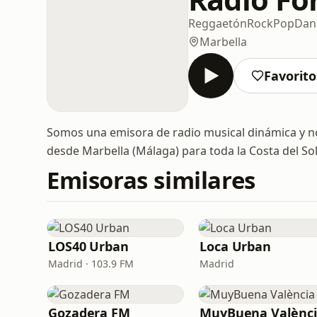
Reggaetón
Rock
Pop
Dan
Marbella
Favorito
Somos una emisora de radio musical dinámica y no
desde Marbella (Málaga) para toda la Costa del So
Emisoras similares
LOS40 Urban
Loca Urban
Madrid · 103.9 FM
Madrid
Gozadera FM
MuyBuena Valènc