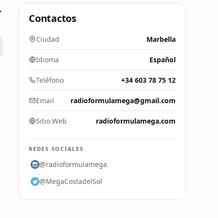
MADRID
Contactos
Ciudad
Marbella
Idioma
Español
M
Teléfono
+34 603 78 75 12
Email
radioformulamega@gmail.com
Sitio Web
radioformulamega.com
REDES SOCIALES
@radioformulamega
@MegaCostadelSol