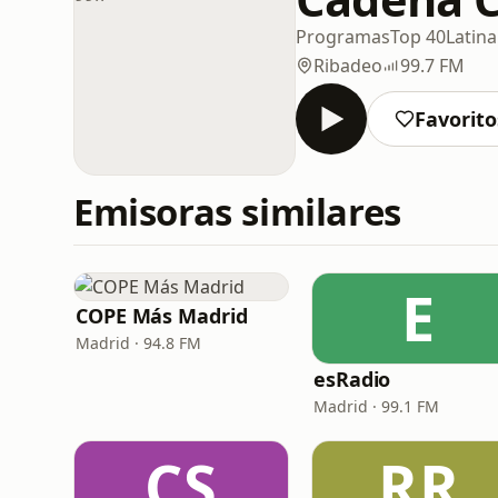
Programas
Top 40
Latina
Ribadeo
99.7 FM
Favorito
Emisoras similares
E
COPE Más Madrid
Madrid · 94.8 FM
esRadio
Madrid · 99.1 FM
CS
RR