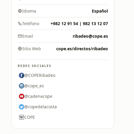
Idioma
Español
Teléfono
+982 12 91 54 | 982 13 12 07
Email
ribadeo@cope.es
Sitio Web
cope.es/directos/ribadeo
REDES SOCIALES
@COPERibadeo
@cope_es
@cadenacope
@copedelacosta
COPE