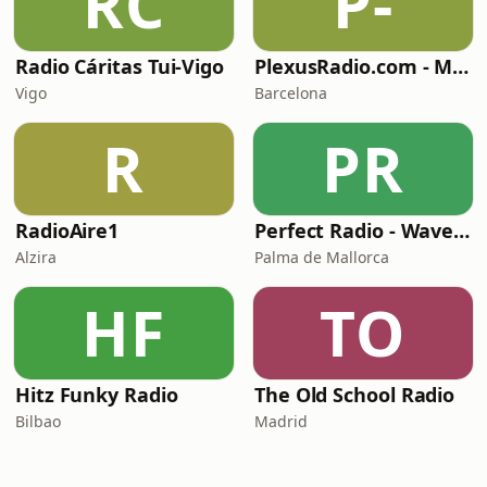
RC
P-
Radio Cáritas Tui-Vigo
PlexusRadio.com - Motown Channel
Vigo
Barcelona
R
PR
RadioAire1
Perfect Radio - Wavemusic
Alzira
Palma de Mallorca
HF
TO
Hitz Funky Radio
The Old School Radio
Bilbao
Madrid