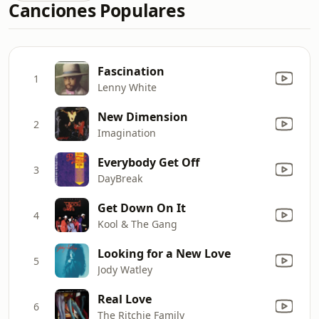
Canciones Populares
Fascination
1
Lenny White
New Dimension
2
Imagination
Everybody Get Off
3
DayBreak
Get Down On It
4
Kool & The Gang
Looking for a New Love
5
Jody Watley
Real Love
6
The Ritchie Family