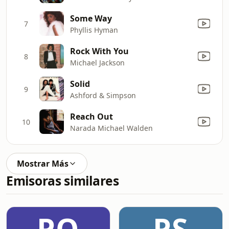
Some Way
7
Phyllis Hyman
Rock With You
8
Michael Jackson
Solid
9
Ashford & Simpson
Reach Out
10
Narada Michael Walden
Mostrar Más
Emisoras similares
PO
PS