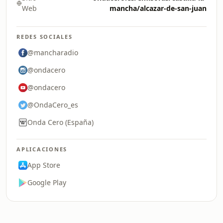
Web
mancha/alcazar-de-san-juan
REDES SOCIALES
@mancharadio
@ondacero
@ondacero
@OndaCero_es
Onda Cero (España)
APLICACIONES
App Store
Google Play