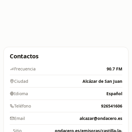
Contactos
Frecuencia
90.7 FM
Ciudad
Alcázar de San Juan
Idioma
Español
Teléfono
926541606
Email
alcazar@ondacero.es
Sitio
ondacero.es/emisoras/castilla-la-