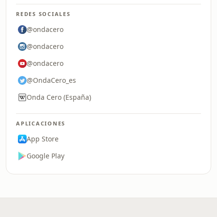
REDES SOCIALES
@ondacero
@ondacero
@ondacero
@OndaCero_es
Onda Cero (España)
APLICACIONES
App Store
Google Play