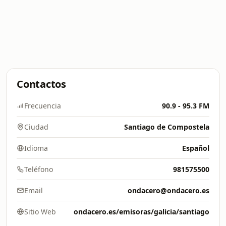
Contactos
Frecuencia
90.9 - 95.3 FM
Ciudad
Santiago de Compostela
Idioma
Español
Teléfono
981575500
Email
ondacero@ondacero.es
Sitio Web
ondacero.es/emisoras/galicia/santiago