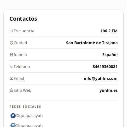
Contactos
Frecuencia
106.2 FM
Ciudad
San Bartolomé de Tirajana
Idioma
Español
Teléfono
34619360081
Email
info@yuhfm.com
Sitio Web
yuhfm.es
REDES SOCIALES
@quepasayuh
@quepasayuh