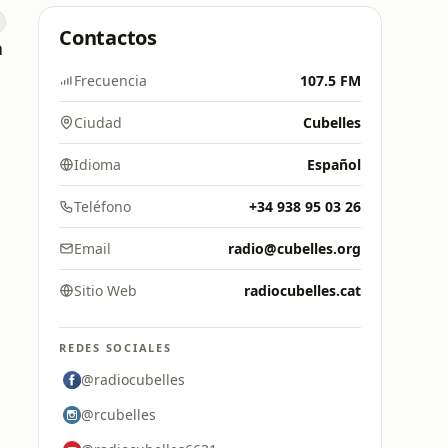
Contactos
a
Frecuencia
107.5 FM
Ciudad
Cubelles
Idioma
Español
Teléfono
+34 938 95 03 26
Email
radio@cubelles.org
Sitio Web
radiocubelles.cat
REDES SOCIALES
@radiocubelles
@rcubelles