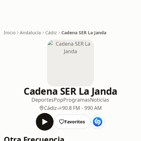
Inicio
Andalucía
Cádiz
Cadena SER La Janda
Cadena SER La Janda
Deportes
Pop
Programas
Noticias
Cádiz
90.8 FM - 990 AM
Favoritos
Otra Frecuencia