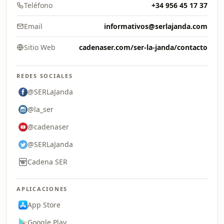
Teléfono
+34 956 45 17 37
Email
informativos@serlajanda.com
Sitio Web
cadenaser.com/ser-la-janda/contacto
REDES SOCIALES
@SERLaJanda
@la_ser
@cadenaser
@SERLaJanda
Cadena SER
APLICACIONES
App Store
Google Play