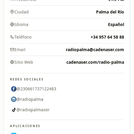
Ciudad
Palma del Río
Idioma
Español
Teléfono
+34 957 64 58 88
Email
radiopalma@cadenaser.com
Sitio Web
cadenaser.com/radio-palma
REDES SOCIALES
@230661737122483
@radiopalma
@radiopalmaser
APLICACIONES