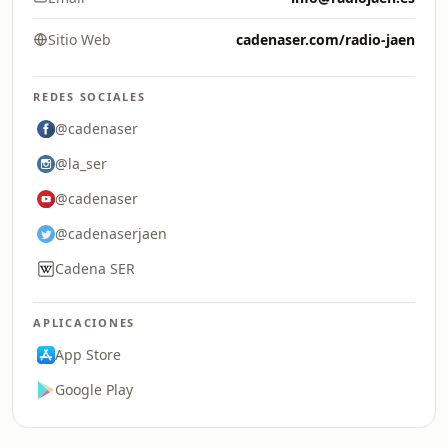
Sitio Web
cadenaser.com/radio-jaen
REDES SOCIALES
@cadenaser
@la_ser
@cadenaser
@cadenaserjaen
Cadena SER
APLICACIONES
App Store
Google Play