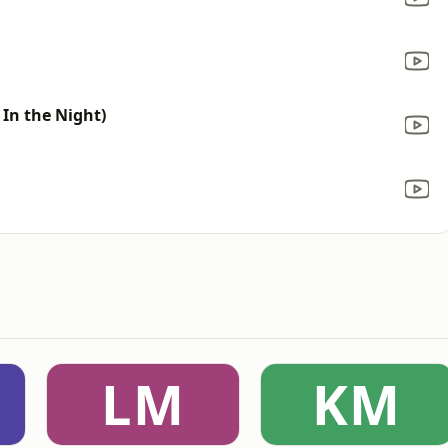
 In the Night)
LM
KM