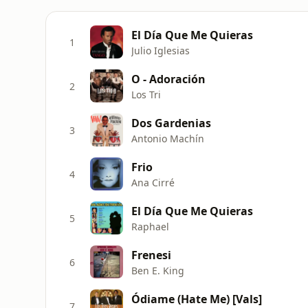
El Día Que Me Quieras
1
Julio Iglesias
O - Adoración
2
Los Tri
Dos Gardenias
3
Antonio Machín
Frio
4
Ana Cirré
El Día Que Me Quieras
5
Raphael
Frenesi
6
Ben E. King
Ódiame (Hate Me) [Vals]
7