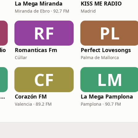
La Mega Miranda
KISS ME RADIO
Miranda de Ebro · 92.7 FM
Madrid
RF
PL
io
Romanticas Fm
Perfect Lovesongs
Cúllar
Palma de Mallorca
CF
LM
Costa Del Mar - Madrid FM
Corazón FM
La Mega Pamplona
Valencia · 89.2 FM
Pamplona · 90.7 FM