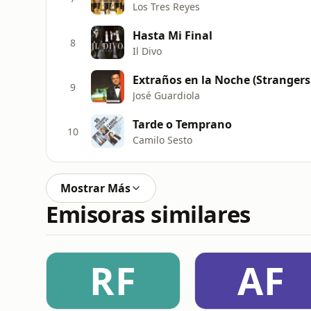
Los Tres Reyes
Hasta Mi Final
8
Il Divo
Extraños en la Noche (Strangers
9
José Guardiola
Tarde o Temprano
10
Camilo Sesto
Mostrar Más
Emisoras similares
RF
AF