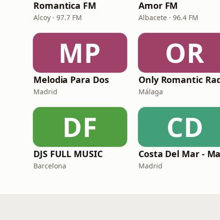
Romantica FM
Amor FM
Alcoy · 97.7 FM
Albacete · 96.4 FM
MP
OR
Melodia Para Dos
Only Romantic Rad
Madrid
Málaga
DF
CD
DJS FULL MUSIC
Barcelona
Madrid