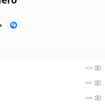
s
15:10
15:07
15:04