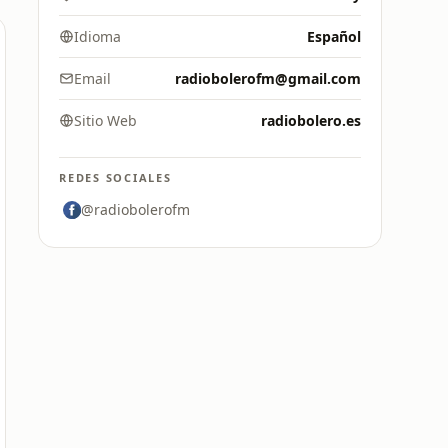
Idioma
Español
Email
radiobolerofm@gmail.com
Sitio Web
radiobolero.es
REDES SOCIALES
@radiobolerofm