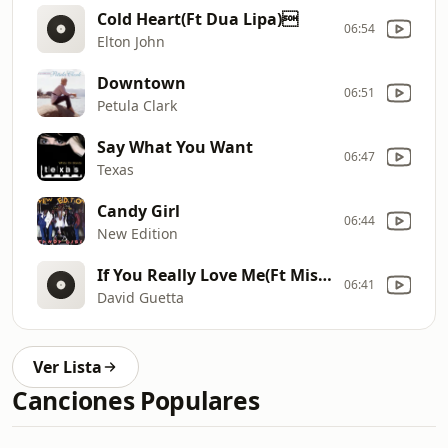
Cold Heart(Ft Dua Lipa)
06:54
Elton John
Downtown
06:51
Petula Clark
Say What You Want
06:47
Texas
Candy Girl
06:44
New Edition
If You Really Love Me(Ft MistaJam & John Newman)
06:41
David Guetta
Ver Lista
Canciones Populares