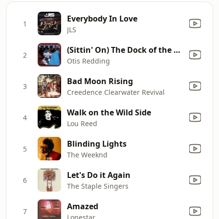
Everybody In Love
1
JLS
(Sittin' On) The Dock of the Bay
2
Otis Redding
Bad Moon Rising
3
Creedence Clearwater Revival
Walk on the Wild Side
4
Lou Reed
Blinding Lights
5
The Weeknd
Let's Do it Again
6
The Staple Singers
Amazed
7
Lonestar