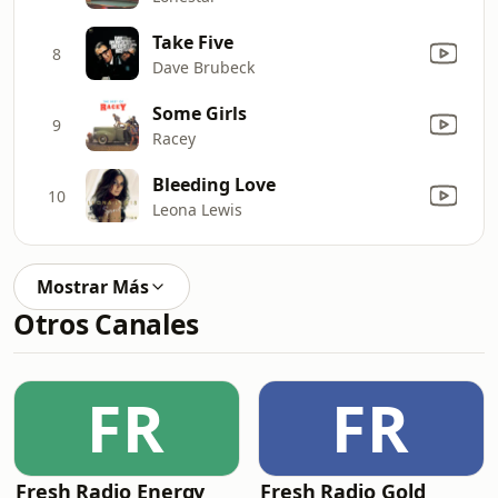
Take Five
8
Dave Brubeck
Some Girls
9
Racey
Bleeding Love
10
Leona Lewis
Mostrar Más
Otros Canales
FR
FR
Fresh Radio Energy
Fresh Radio Gold