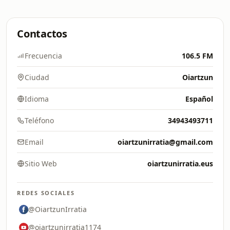
Contactos
Frecuencia
106.5 FM
Ciudad
Oiartzun
Idioma
Español
Teléfono
34943493711
Email
oiartzunirratia@gmail.com
Sitio Web
oiartzunirratia.eus
REDES SOCIALES
@OiartzunIrratia
@oiartzunirratia1174