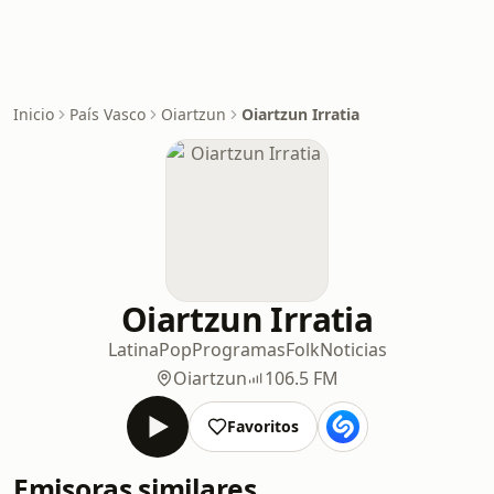
Inicio
País Vasco
Oiartzun
Oiartzun Irratia
Oiartzun Irratia
Latina
Pop
Programas
Folk
Noticias
Oiartzun
106.5 FM
Favoritos
Emisoras similares