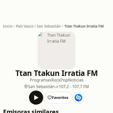
Inicio
País Vasco
San Sebastián
Ttan Ttakun Irratia FM
Ttan Ttakun Irratia FM
Programas
Rock
Pop
Noticias
San Sebastián
107.2 - 107.7 FM
Favoritos
Emisoras similares