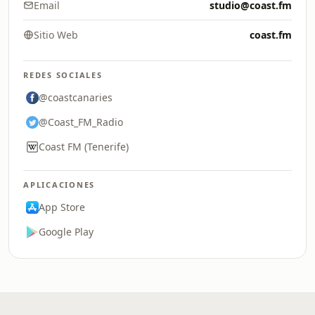
Email
studio@coast.fm
Sitio Web
coast.fm
REDES SOCIALES
@coastcanaries
@Coast_FM_Radio
Coast FM (Tenerife)
APLICACIONES
App Store
Google Play