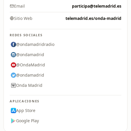
Email
participa@telemadrid.es
Sitio Web
telemadrid.es/onda-madrid
REDES SOCIALES
@ondamadridradio
@ondamadrid
@OndaMadrid
@ondamadrid
Onda Madrid
APLICACIONES
App Store
Google Play