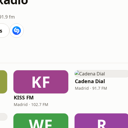
91.9 fm
s
KF
Cadena Dial
Madrid · 91.7 FM
KISS FM
Madrid · 102.7 FM
WF
R