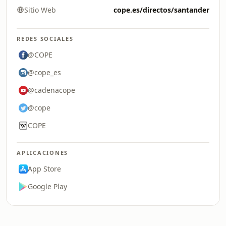
Sitio Web
cope.es/directos/santander
REDES SOCIALES
@COPE
@cope_es
@cadenacope
@cope
COPE
APLICACIONES
App Store
Google Play