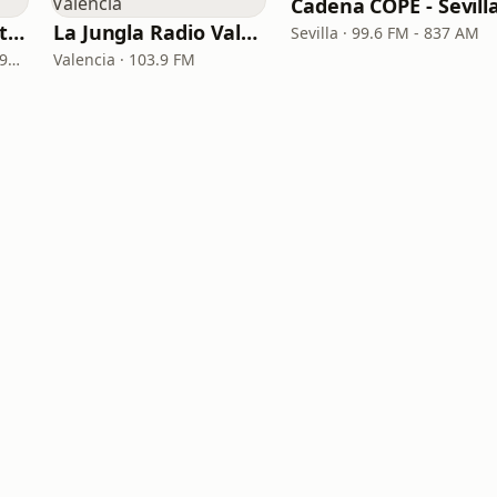
Cadena COPE - Sevill
Cadena COPE - Santa Cruz de Tenerife
La Jungla Radio Valencia
Sevilla · 99.6 FM - 837 AM
Santa Cruz de Tenerife · 97.1 FM - 882 AM
Valencia · 103.9 FM