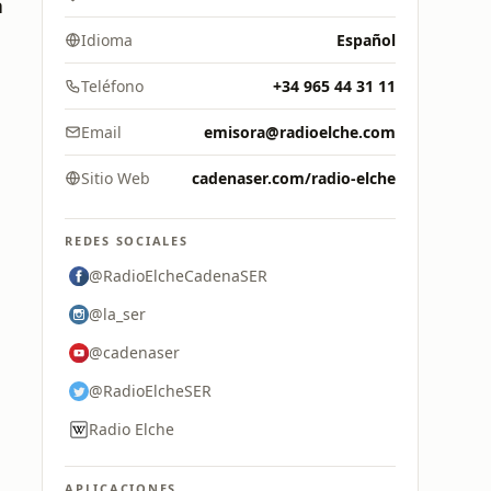
a
Idioma
Español
Teléfono
+34 965 44 31 11
Email
emisora@radioelche.com
Sitio Web
cadenaser.com/radio-elche
REDES SOCIALES
@RadioElcheCadenaSER
@la_ser
@cadenaser
@RadioElcheSER
Radio Elche
APLICACIONES