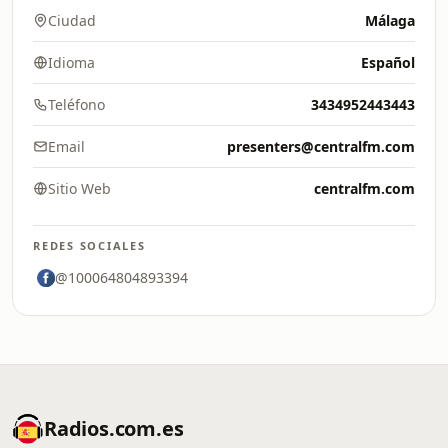
Ciudad
Málaga
Idioma
Español
Teléfono
3434952443443
Email
presenters@centralfm.com
Sitio Web
centralfm.com
REDES SOCIALES
@100064804893394
Radios.com.es