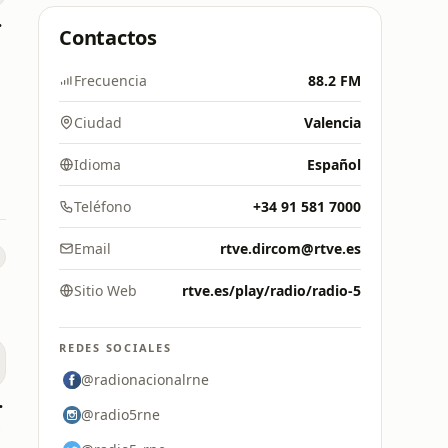
doba
Contactos
Frecuencia
88.2 FM
Ciudad
Valencia
Idioma
Español
Teléfono
+34 91 581 7000
Email
rtve.dircom@rtve.es
Sitio Web
rtve.es/play/radio/radio-5
REDES SOCIALES
@radionacionalrne
anarias
@radio5rne
8 FM